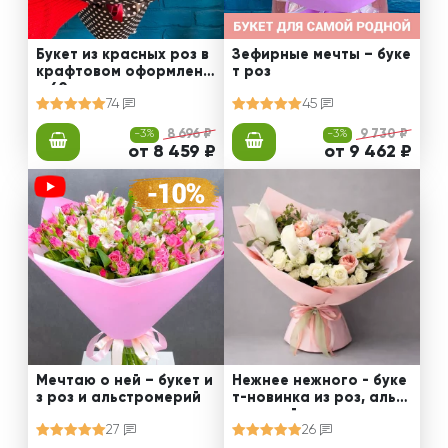
Букет из красных роз в
Зефирные мечты – буке
крафтовом оформлени
т роз
и 60 см
74
45
-3%
8 696 ₽
-3%
9 730 ₽
от 8 459 ₽
от 9 462 ₽
Мечтаю о ней – букет и
Нежнее нежного - буке
з роз и альстромерий
т-новинка из роз, альст
ромерий и калл
27
26