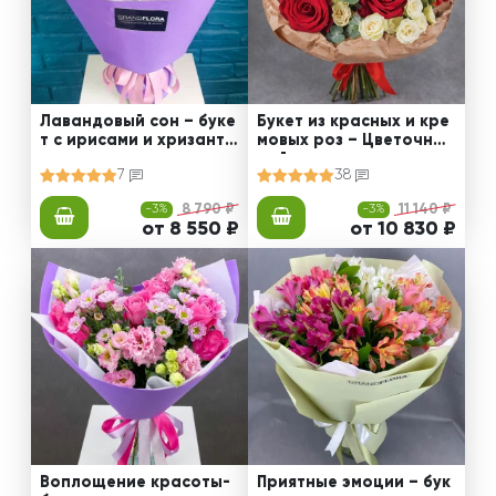
Лавандовый сон – буке
Букет из красных и кре
т с ирисами и хризанте
мовых роз – Цветочный
мами
рай
7
38
-3%
8 790 ₽
-3%
11 140 ₽
от 8 550 ₽
от 10 830 ₽
Воплощение красоты-
Приятные эмоции – бук