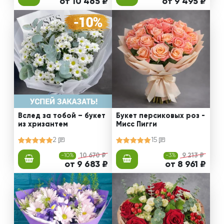
от 10 465 ₽
от 9 495 ₽
Вслед за тобой – букет
Букет персиковых роз -
из хризантем
Мисс Пигги
2
15
-10%
10 670 ₽
-3%
9 213 ₽
от 9 683 ₽
от 8 961 ₽