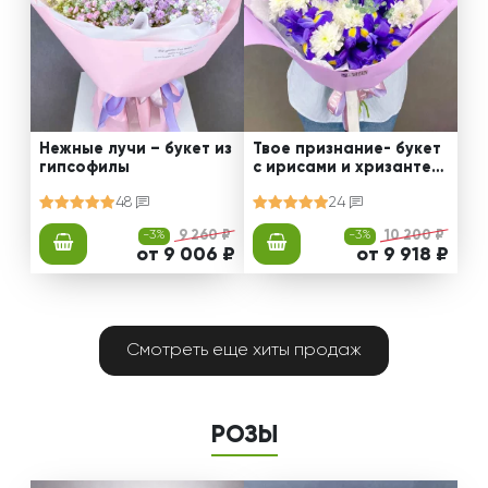
Нежные лучи – букет из
Твое признание- букет
гипсофилы
с ирисами и хризантем
ами
48
24
-3%
9 260 ₽
-3%
10 200 ₽
от 9 006 ₽
от 9 918 ₽
Смотреть еще хиты продаж
РОЗЫ