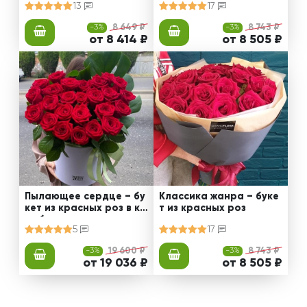
13
17
-3%
8 649 ₽
-3%
8 743 ₽
от 8 414 ₽
от 8 505 ₽
Пылающее сердце – бу
Классика жанра – буке
кет из красных роз в ко
т из красных роз
робке
5
17
-3%
19 600 ₽
-3%
8 743 ₽
от 19 036 ₽
от 8 505 ₽