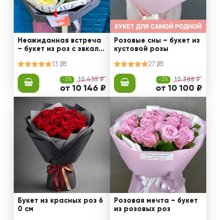
Неожиданная встреча
Розовые сны – букет из
– букет из роз с эвкали
кустовой розы
птом
13
27
-3%
10 435 ₽
-3%
10 388 ₽
от 10 146 ₽
от 10 100 ₽
Букет из красных роз 6
Розовая мечта – букет
0 см
из розовых роз