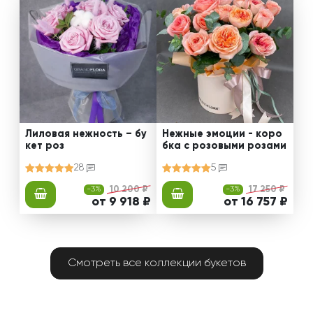
Лиловая нежность – бу
Нежные эмоции - коро
кет роз
бка с розовыми розами
28
5
-3%
10 200 ₽
-3%
17 250 ₽
от 9 918 ₽
от 16 757 ₽
Смотреть все коллекции букетов