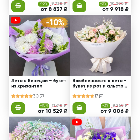
-10%
9 730 ₽
-3%
10 200 ₽
от 8 837 ₽
от 9 918 ₽
Лето в Венеции – букет
Влюбленность в лето -
из хризантем
букет из роз и альстро
мерий
30
17
-10%
11 610 ₽
-3%
9 260 ₽
от 10 529 ₽
от 9 006 ₽