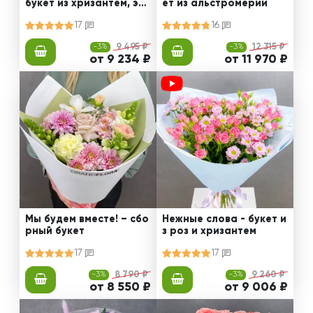
букет из хризантем, эус
ет из альстромерии
том и роз
17
16
-3%
9 495 ₽
-3%
12 315 ₽
от 9 234 ₽
от 11 970 ₽
Мы будем вместе! – сбо
Нежные слова - букет и
рный букет
з роз и хризантем
17
17
-3%
8 790 ₽
-3%
9 260 ₽
от 8 550 ₽
от 9 006 ₽