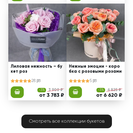
Лиловая нежность – бу
Нежные эмоции - коро
кет роз
бка с розовыми розами
28
5
-3%
3 900 ₽
-3%
6 825 ₽
от 3 783 ₽
от 6 620 ₽
Смотреть все коллекции букетов