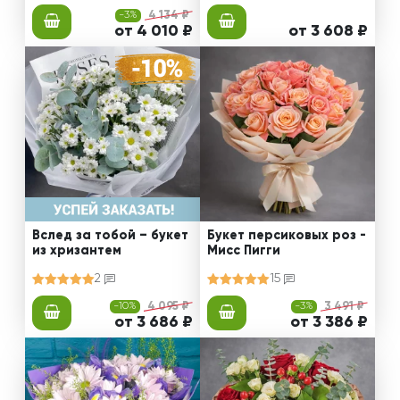
-3%
4 134 ₽
от 4 010 ₽
от 3 608 ₽
Вслед за тобой – букет
Букет персиковых роз -
из хризантем
Мисс Пигги
2
15
-10%
4 095 ₽
-3%
3 491 ₽
от 3 686 ₽
от 3 386 ₽