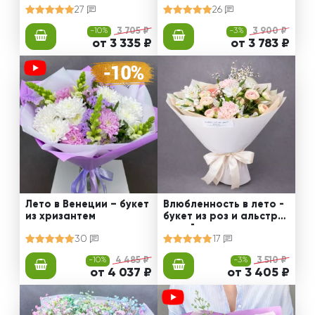
27
26
-10%
3 705 ₽
-3%
3 900 ₽
от 3 335 ₽
от 3 783 ₽
Лето в Венеции – букет
Влюбленность в лето -
из хризантем
букет из роз и альстро
мерий
30
17
-10%
4 485 ₽
-3%
3 510 ₽
от 4 037 ₽
от 3 405 ₽