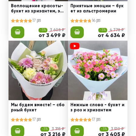
Воплощение красоты-
Приятные эмоции – бук
букет из хризантем, эус
ет из альстромерии
том и роз
17
16
-3%
3 608 ₽
-3%
4 778 ₽
от 3 499 ₽
от 4 634 ₽
Мы будем вместе! – сбо
Нежные слова - букет и
рный букет
з роз и хризантем
17
17
-3%
3 315 ₽
-3%
3 510 ₽
от 3 216 ₽
от 3 405 ₽