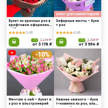
Букет из красных роз в
Зефирные мечты – буке
крафтовом оформлени
т роз
и 60 см
74
45
-3%
3 276 ₽
-3%
3 705 ₽
от 3 178 ₽
от 3 594 ₽
Мечтаю о ней – букет и
Нежнее нежного - буке
з роз и альстромерий
т-новинка из роз, альст
ромерий и калл