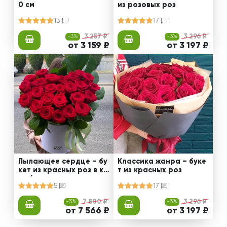
0 см
из розовых роз
13
17
-3%
3 257 ₽
-3%
3 296 ₽
от 3 159 ₽
от 3 197 ₽
Пылающее сердце – бу
Классика жанра – буке
кет из красных роз в ко
т из красных роз
робке
5
17
-3%
7 800 ₽
-3%
3 296 ₽
от 7 566 ₽
от 3 197 ₽