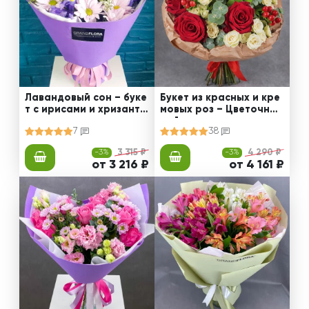
Лавандовый сон – буке
Букет из красных и кре
т с ирисами и хризанте
мовых роз – Цветочный
мами
рай
7
38
-3%
3 315 ₽
-3%
4 290 ₽
от 3 216 ₽
от 4 161 ₽