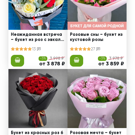
Неожиданная встреча
Розовые сны – букет из
– букет из роз с эвкали
кустовой розы
птом
13
27
-3%
3 998 ₽
-3%
3 978 ₽
от 3 878 ₽
от 3 859 ₽
Букет из красных роз 6
Розовая мечта – букет