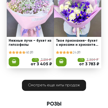
Нежные лучи – букет из
Твое признание- букет
гипсофилы
с ирисами и хризантем
ами
48
24
-3%
3 510 ₽
-3%
3 900 ₽
от 3 405 ₽
от 3 783 ₽
Смотреть еще хиты продаж
РОЗЫ