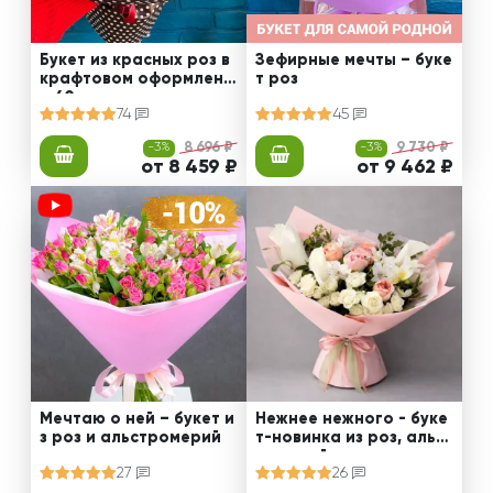
Букет из красных роз в
Зефирные мечты – буке
крафтовом оформлени
т роз
и 60 см
74
45
-3%
8 696 ₽
-3%
9 730 ₽
от 8 459 ₽
от 9 462 ₽
Мечтаю о ней – букет и
Нежнее нежного - буке
з роз и альстромерий
т-новинка из роз, альст
ромерий и калл
27
26