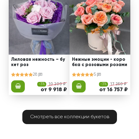
Лиловая нежность – бу
Нежные эмоции - коро
кет роз
бка с розовыми розами
28
5
-3%
10 200 ₽
-3%
17 250 ₽
от 9 918 ₽
от 16 757 ₽
Смотреть все коллекции букетов