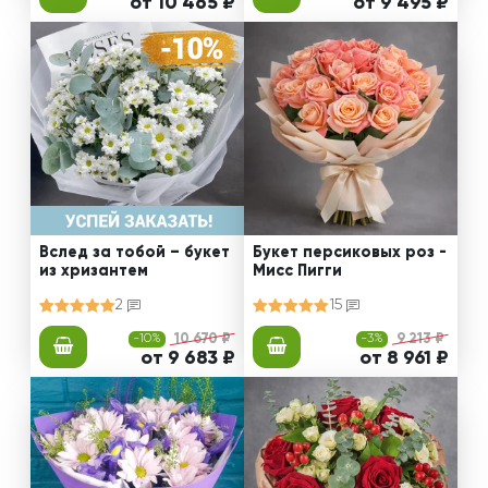
от 10 465 ₽
от 9 495 ₽
Вслед за тобой – букет
Букет персиковых роз -
из хризантем
Мисс Пигги
2
15
-10%
10 670 ₽
-3%
9 213 ₽
от 9 683 ₽
от 8 961 ₽