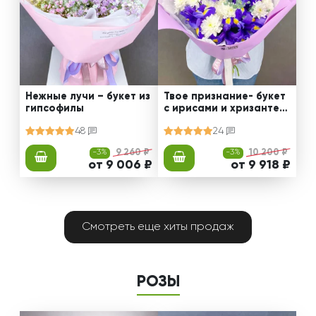
Нежные лучи – букет из
Твое признание- букет
гипсофилы
с ирисами и хризантем
ами
48
24
-3%
9 260 ₽
-3%
10 200 ₽
от 9 006 ₽
от 9 918 ₽
Смотреть еще хиты продаж
РОЗЫ