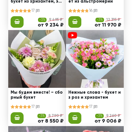
букет из хризантем, эус
ет из альстромерии
том и роз
17
16
-3%
9 495 ₽
-3%
12 315 ₽
от 9 234 ₽
от 11 970 ₽
Мы будем вместе! – сбо
Нежные слова - букет и
рный букет
з роз и хризантем
17
17
-3%
8 790 ₽
-3%
9 260 ₽
от 8 550 ₽
от 9 006 ₽