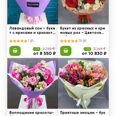
Лавандовый сон – буке
Букет из красных и кре
т с ирисами и хризанте
мовых роз – Цветочный
мами
рай
7
38
-3%
8 790 ₽
-3%
11 140 ₽
от 8 550 ₽
от 10 830 ₽
Воплощение красоты-
Приятные эмоции – бук