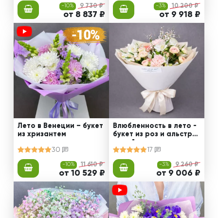
-10%
9 730 ₽
-3%
10 200 ₽
от 8 837 ₽
от 9 918 ₽
Лето в Венеции – букет
Влюбленность в лето -
из хризантем
букет из роз и альстро
мерий
30
17
-10%
11 610 ₽
-3%
9 260 ₽
от 10 529 ₽
от 9 006 ₽