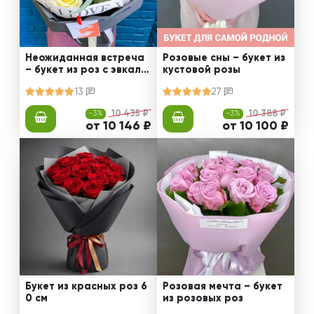
Неожиданная встреча
Розовые сны – букет из
– букет из роз с эвкали
кустовой розы
птом
13
27
-3%
10 435 ₽
-3%
10 388 ₽
от 10 146 ₽
от 10 100 ₽
Букет из красных роз 6
Розовая мечта – букет
0 см
из розовых роз