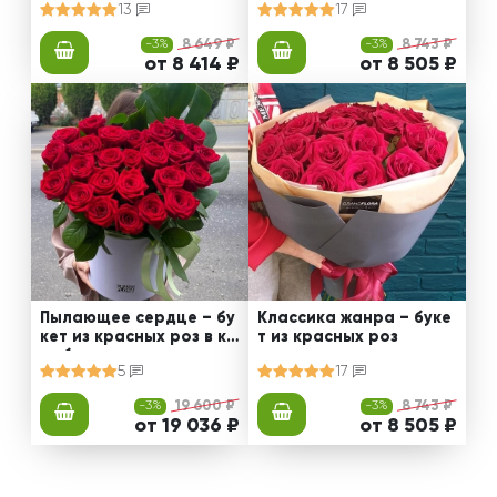
13
17
-3%
8 649 ₽
-3%
8 743 ₽
от 8 414 ₽
от 8 505 ₽
Пылающее сердце – бу
Классика жанра – буке
кет из красных роз в ко
т из красных роз
робке
5
17
-3%
19 600 ₽
-3%
8 743 ₽
от 19 036 ₽
от 8 505 ₽