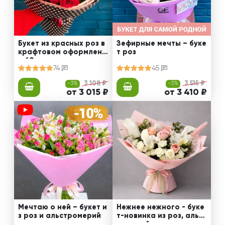
Букет из красных роз в
Зефирные мечты – буке
крафтовом оформлени
т роз
и 60 см
74
45
-3%
3 108 ₽
-3%
3 515 ₽
от 3 015 ₽
от 3 410 ₽
Мечтаю о ней – букет и
Нежнее нежного - буке
з роз и альстромерий
т-новинка из роз, альст
ромерий и калл