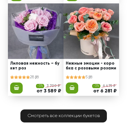
Лиловая нежность – бу
Нежные эмоции - коро
кет роз
бка с розовыми розами
28
5
-3%
3 700 ₽
-3%
6 475 ₽
от 3 589 ₽
от 6 281 ₽
Смотреть все коллекции букетов