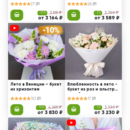
27
26
-10%
3 515 ₽
-3%
3 700 ₽
от 3 164 ₽
от 3 589 ₽
Лето в Венеции – букет
Влюбленность в лето -
из хризантем
букет из роз и альстро
мерий
30
17
-10%
4 255 ₽
-3%
3 330 ₽
от 3 830 ₽
от 3 230 ₽