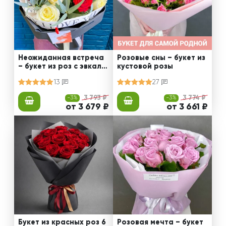
Неожиданная встреча
Розовые сны – букет из
– букет из роз с эвкали
кустовой розы
птом
13
27
-3%
3 793 ₽
-3%
3 774 ₽
от 3 679 ₽
от 3 661 ₽
Букет из красных роз 6
Розовая мечта – букет