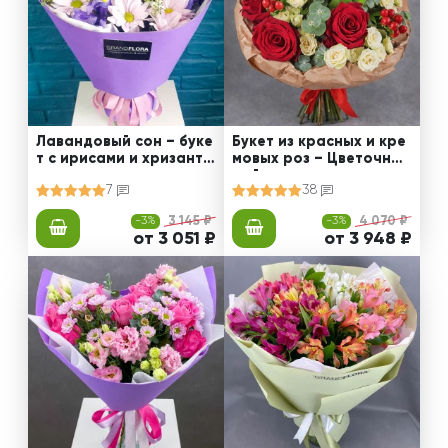
Лавандовый сон – буке
Букет из красных и кре
т с ирисами и хризанте
мовых роз – Цветочный
мами
рай
7
38
-3%
3 145 ₽
-3%
4 070 ₽
от 3 051 ₽
от 3 948 ₽