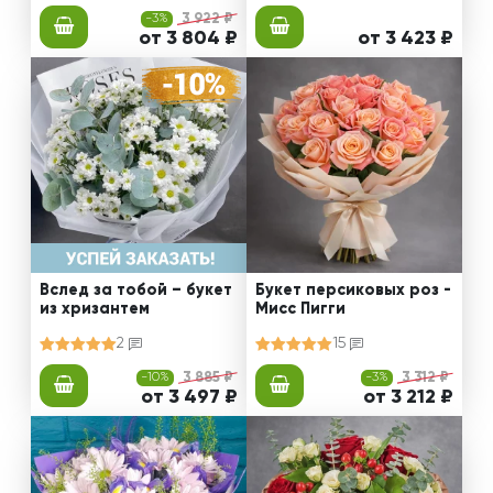
-3%
3 922 ₽
от 3 804 ₽
от 3 423 ₽
Вслед за тобой – букет
Букет персиковых роз -
из хризантем
Мисс Пигги
2
15
-10%
3 885 ₽
-3%
3 312 ₽
от 3 497 ₽
от 3 212 ₽