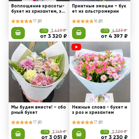
Воплощение красоты-
Приятные эмоции – бук
букет из хризантем, эус
ет из альстромерии
том и роз
17
16
-3%
3 423 ₽
-3%
4 533 ₽
от 3 320 ₽
от 4 397 ₽
Мы будем вместе! – сбо
Нежные слова - букет и
рный букет
з роз и хризантем
17
17
-3%
3 145 ₽
-3%
3 330 ₽
от 3 051 ₽
от 3 230 ₽