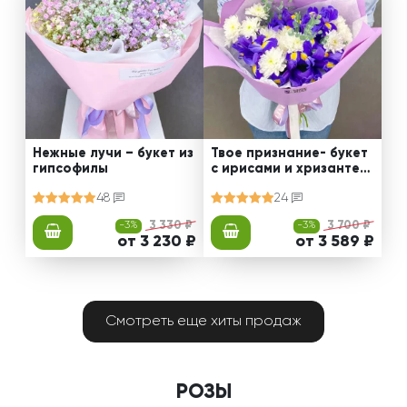
Нежные лучи – букет из
Твое признание- букет
гипсофилы
с ирисами и хризантем
ами
48
24
-3%
3 330 ₽
-3%
3 700 ₽
от 3 230 ₽
от 3 589 ₽
Смотреть еще хиты продаж
РОЗЫ