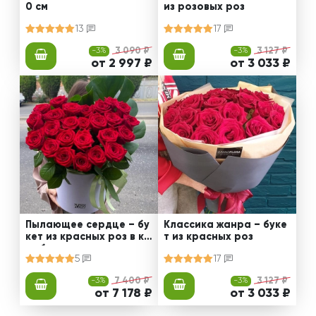
0 см
из розовых роз
13
17
-3%
3 090 ₽
-3%
3 127 ₽
от 2 997 ₽
от 3 033 ₽
Пылающее сердце – бу
Классика жанра – буке
кет из красных роз в ко
т из красных роз
робке
5
17
-3%
7 400 ₽
-3%
3 127 ₽
от 7 178 ₽
от 3 033 ₽