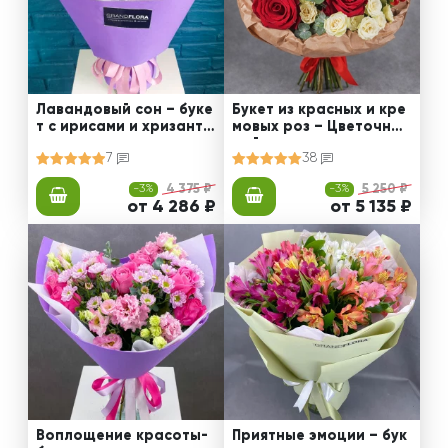
Лавандовый сон – буке
Букет из красных и кре
т с ирисами и хризанте
мовых роз – Цветочный
мами
рай
7
38
-3%
4 375 ₽
-3%
5 250 ₽
от 4 286 ₽
от 5 135 ₽
Воплощение красоты-
Приятные эмоции – бук