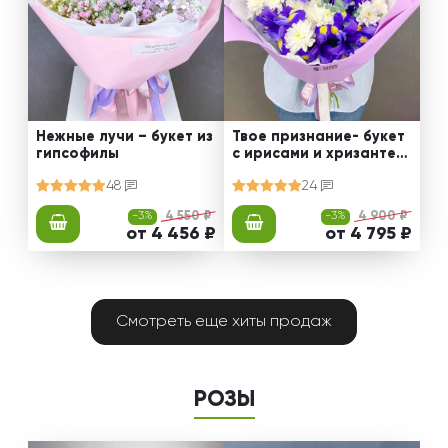
Нежные лучи – букет из
Твое признание- букет
гипсофилы
с ирисами и хризантем
ами
48
24
-3%
4 550 ₽
-3%
4 900 ₽
от 4 456 ₽
от 4 795 ₽
Смотреть еще хиты продаж
РОЗЫ