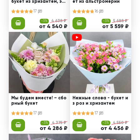
букет из хризантем, эус
ет из альстромерии
том и роз
17
16
-3%
4 638 ₽
-3%
5 688 ₽
от 4 540 ₽
от 5 559 ₽
Мы будем вместе! – сбо
Нежные слова - букет и
рный букет
з роз и хризантем
17
17
-3%
4 375 ₽
-3%
4 550 ₽
от 4 286 ₽
от 4 456 ₽