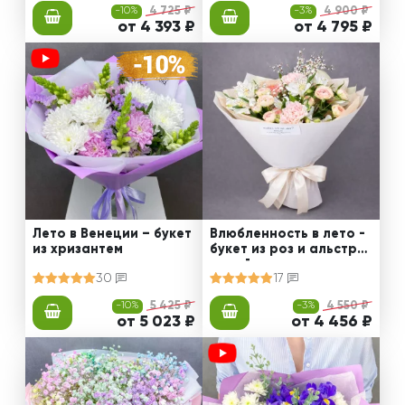
-10%
4 725 ₽
-3%
4 900 ₽
от 4 393 ₽
от 4 795 ₽
Лето в Венеции – букет
Влюбленность в лето -
из хризантем
букет из роз и альстро
мерий
30
17
-10%
5 425 ₽
-3%
4 550 ₽
от 5 023 ₽
от 4 456 ₽