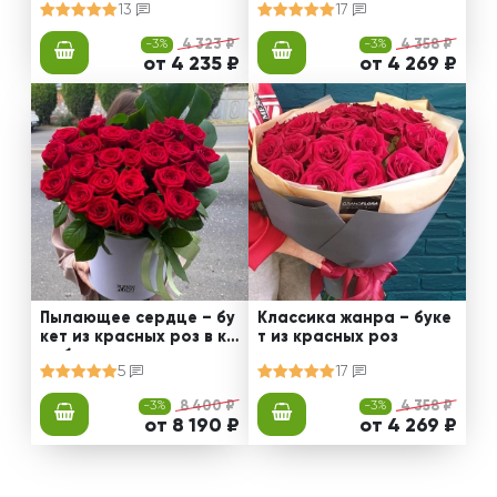
13
17
-3%
4 323 ₽
-3%
4 358 ₽
от 4 235 ₽
от 4 269 ₽
Пылающее сердце – бу
Классика жанра – буке
кет из красных роз в ко
т из красных роз
робке
5
17
-3%
8 400 ₽
-3%
4 358 ₽
от 8 190 ₽
от 4 269 ₽