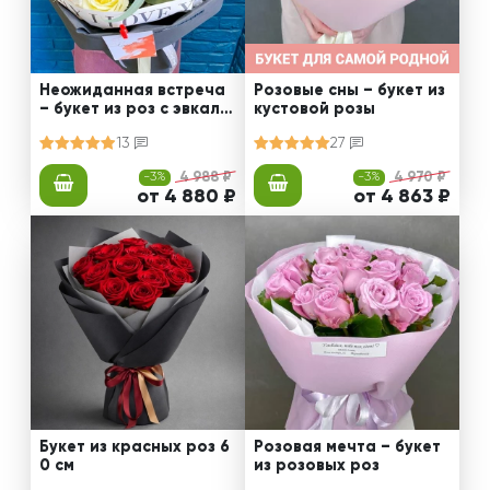
Неожиданная встреча
Розовые сны – букет из
– букет из роз с эвкали
кустовой розы
птом
13
27
-3%
4 988 ₽
-3%
4 970 ₽
от 4 880 ₽
от 4 863 ₽
Букет из красных роз 6
Розовая мечта – букет
0 см
из розовых роз