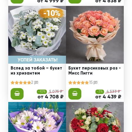
от 4 999 ₽
от 4 638 ₽
Вслед за тобой – букет
Букет персиковых роз -
из хризантем
Мисс Пигги
2
15
-10%
5 075 ₽
-3%
4 533 ₽
от 4 708 ₽
от 4 439 ₽