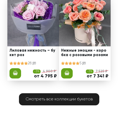
Лиловая нежность – бу
Нежные эмоции - коро
кет роз
бка с розовыми розами
28
5
-3%
4 900 ₽
-3%
7 525 ₽
от 4 795 ₽
от 7 341 ₽
Смотреть все коллекции букетов