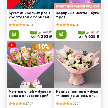
Букет из красных роз в
Зефирные мечты – буке
крафтовом оформлени
т роз
и 60 см
74
45
-3%
4 340 ₽
-3%
4 725 ₽
от 4 252 ₽
от 4 625 ₽
Мечтаю о ней – букет и
Нежнее нежного - буке
з роз и альстромерий
т-новинка из роз, альст
ромерий и калл
27
26