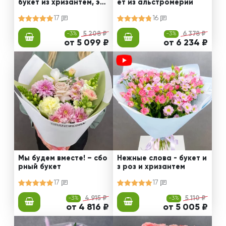
букет из хризантем, эус
ет из альстромерии
том и роз
17
16
-3%
5 208 ₽
-3%
6 378 ₽
от 5 099 ₽
от 6 234 ₽
Мы будем вместе! – сбо
Нежные слова - букет и
рный букет
з роз и хризантем
17
17
-3%
4 915 ₽
-3%
5 110 ₽
от 4 816 ₽
от 5 005 ₽