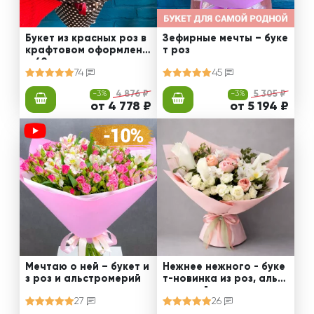
Букет из красных роз в
Зефирные мечты – буке
крафтовом оформлени
т роз
и 60 см
74
45
-3%
4 876 ₽
-3%
5 305 ₽
от 4 778 ₽
от 5 194 ₽
Мечтаю о ней – букет и
Нежнее нежного - буке
з роз и альстромерий
т-новинка из роз, альст
ромерий и калл
27
26