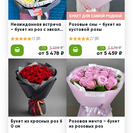
Неожиданная встреча
Розовые сны – букет из
– букет из роз с эвкали
кустовой розы
птом
13
27
-3%
5 598 ₽
-3%
5 578 ₽
от 5 478 ₽
от 5 459 ₽
Букет из красных роз 6
Розовая мечта – букет
0 см
из розовых роз