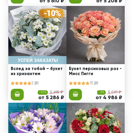
от 5 610 ₽
от 5 208 ₽
Вслед за тобой – букет
Букет персиковых роз -
из хризантем
Мисс Пигги
2
15
-10%
5 695 ₽
-3%
5 091 ₽
от 5 286 ₽
от 4 986 ₽