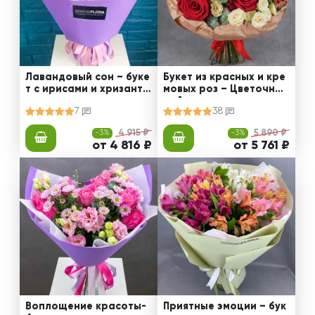
Лавандовый сон – буке
Букет из красных и кре
т с ирисами и хризанте
мовых роз – Цветочный
мами
рай
7
38
-3%
4 915 ₽
-3%
5 890 ₽
от 4 816 ₽
от 5 761 ₽
Воплощение красоты-
Приятные эмоции – бук