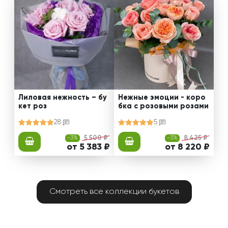
Лиловая нежность – бу
Нежные эмоции - коро
кет роз
бка с розовыми розами
28
5
-3%
5 500 ₽
-3%
8 425 ₽
от 5 383 ₽
от 8 220 ₽
Смотреть все коллекции букетов