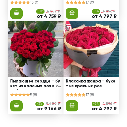
13
17
-3%
4 857 ₽
-3%
4 896 ₽
от 4 759 ₽
от 4 797 ₽
Пылающее сердце – бу
Классика жанра – буке
кет из красных роз в ко
т из красных роз
робке
5
17
-3%
9 400 ₽
-3%
4 896 ₽
от 9 166 ₽
от 4 797 ₽