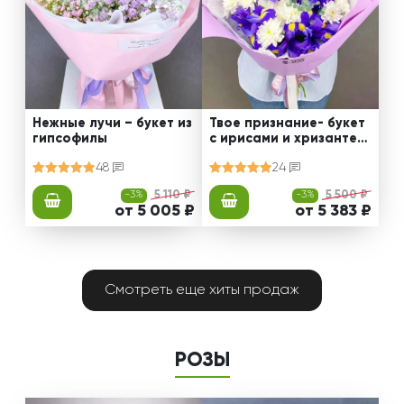
Нежные лучи – букет из
Твое признание- букет
гипсофилы
с ирисами и хризантем
ами
48
24
-3%
5 110 ₽
-3%
5 500 ₽
от 5 005 ₽
от 5 383 ₽
Смотреть еще хиты продаж
РОЗЫ