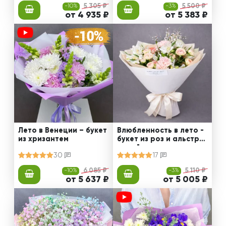
-10%
5 305 ₽
-3%
5 500 ₽
от 4 935 ₽
от 5 383 ₽
Лето в Венеции – букет
Влюбленность в лето -
из хризантем
букет из роз и альстро
мерий
30
17
-10%
6 085 ₽
-3%
5 110 ₽
от 5 637 ₽
от 5 005 ₽