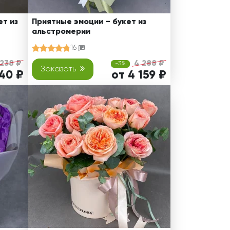
т из
Приятные эмоции – букет из
альстромерии
16
 238 ₽
4 288 ₽
-3%
Заказать
140 ₽
от 4 159 ₽