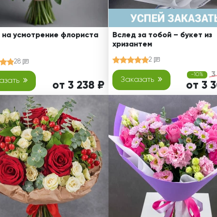
 на усмотрение флориста
Вслед за тобой – букет из
хризантем
2
28
3
-10%
Заказать
азать
от 3 238 ₽
от 3 