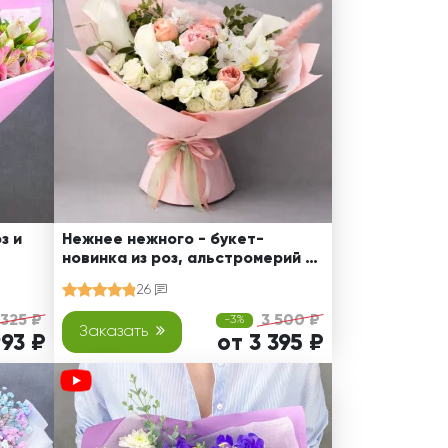
з и
Нежнее нежного - букет-
новинка из роз, альстромерий и
калл
26
 325 ₽
3 500 ₽
-3%
Заказать
993 ₽
от 3 395 ₽