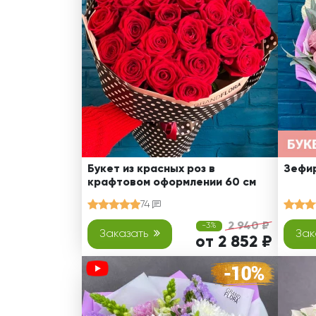
Оранжевые розы
В крафтовой бумаге
Розы
Розы поштучно
Монобукеты
Смешанные
5 роз
Разноцветные
Хризантемы
7 роз
Эксклюзивные букеты
Эустома
11 роз
15 роз
25 роз
51 роза
Букет из красных роз в
Зефир
крафтовом оформлении 60 см
101 роза
74
Розы Гран-При
2 940 ₽
-3%
Корзины с розами
Заказать
Зак
от 2 852 ₽
Кустовые розы
Миксы из роз
Сердца из роз