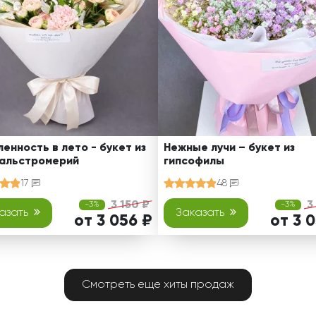
енность в лето - букет из
Нежные лучи – букет из
 альстромерий
гипсофилы
17
48
3 150 ₽
3
-3%
-3%
азать
Заказать
от 3 056 ₽
от 3 
Смотреть еще хиты продаж