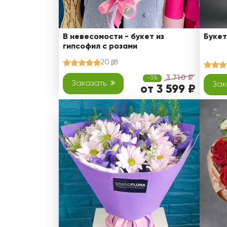
В невесомости - букет из
Букет
гипсофил с розами
20
3 710 ₽
-3%
Заказать
Зак
от 3 599 ₽