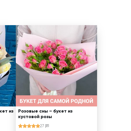
кет из
Розовые сны – букет из
кустовой розы
27