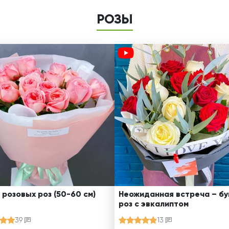
РОЗЫ
 розовых роз (50-60 см)
Неожиданная встреча – бу
роз с эвкалиптом
39
13