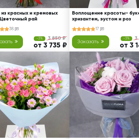
 из красных и кремовых
Воплощение красоты- буке
 Цветочный рай
хризантем, эустом и роз
38
17
3 850 ₽
3
-3%
-3%
азать
Заказать
от 3 735 ₽
от 3 