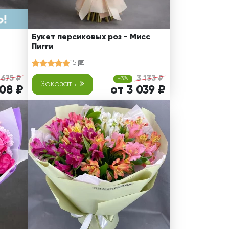
Букет персиковых роз - Мисс
Пигги
15
 675 ₽
3 133 ₽
-3%
Заказать
308 ₽
от 3 039 ₽