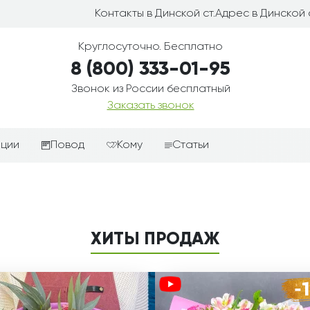
Контакты в Динской ст.
Адрес в Динской с
Круглосуточно. Бесплатно
8 (800) 333-01-95
Звонок из России бесплатный
Заказать звонок
иции
Повод
Кому
Статьи
ные корзины
Подарки-дополнения к
Парню
цветам
з цветов
Девушке
Выздоравливай
ые корзины
Женщине
ХИТЫ ПРОДАЖ
День рождения
ые
Мужчине
ции
Извинения
Маме
ые корзины
Любовь
Папе
коробке
Просто так