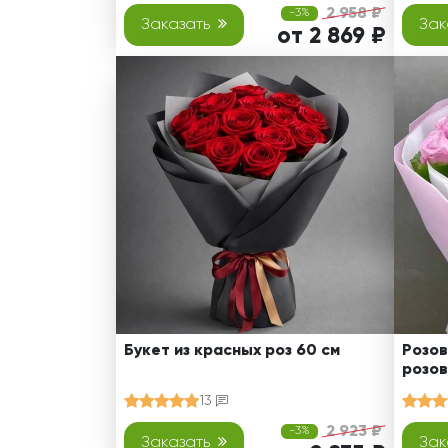
2 958 ₽
-3%
Заказать
Зак
от 2 869 ₽
Букет из красных роз 60 см
Розов
розов
13
2 923 ₽
-3%
Заказать
Зак