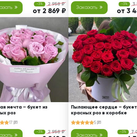
2 958 ₽
3
-3%
-3%
азать
Заказать
от 2 869 ₽
от 3 
ая мечта – букет из
Пылающее сердце – букет
ых роз
красных роз в коробке
17
5
2 958 ₽
7 
-3%
-3%
азать
Заказать