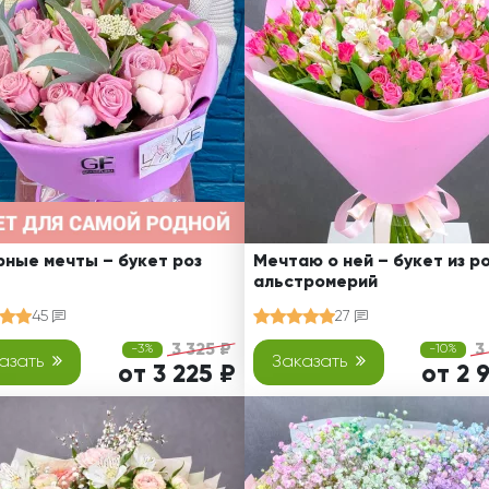
Ребенку
Свадьба
Подруге
Свидание
Сестре
Спасибо!
Брату
Юбилей
Врачу
Коллеге
Бабушке
Дедушке
ные мечты – букет роз
Мечтаю о ней – букет из ро
альстромерий
45
27
3 325 ₽
3
-3%
-10%
азать
Заказать
от 3 225 ₽
от 2 