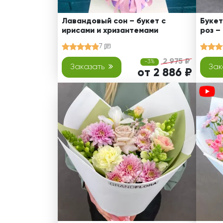
Лавандовый сон – букет с
Букет
ирисами и хризантемами
роз –
7
2 975 ₽
-3%
Заказать
Зак
от 2 886 ₽