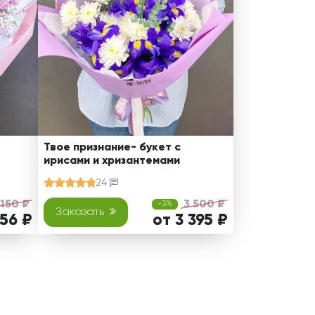
Твое признание- букет с
ирисами и хризантемами
24
 150 ₽
3 500 ₽
-3%
Заказать
056 ₽
от 3 395 ₽