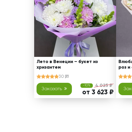
Лето в Венеции – букет из
Влюбл
хризантем
роз и
30
4 025 ₽
-10%
Заказать
Зак
от 3 623 ₽