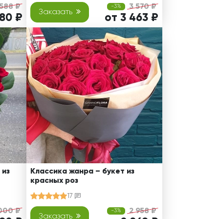
 588 ₽
3 570 ₽
-3%
Заказать
480 ₽
от 3 463 ₽
 из
Классика жанра – букет из
красных роз
17
000 ₽
2 958 ₽
-3%
Заказать