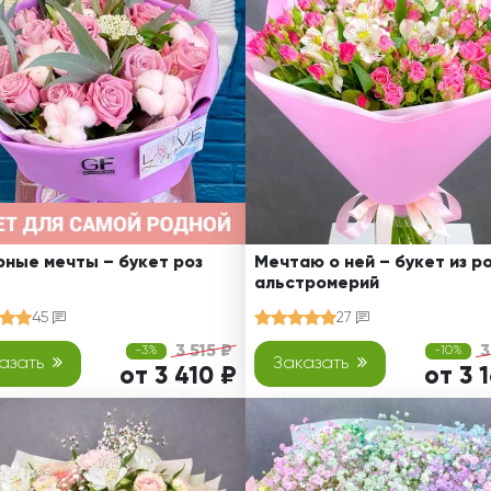
Ребенку
Свадьба
Подруге
Свидание
Сестре
Спасибо!
Брату
Юбилей
Врачу
Коллеге
Бабушке
Дедушке
ные мечты – букет роз
Мечтаю о ней – букет из ро
альстромерий
45
27
3 515 ₽
3
-3%
-10%
азать
Заказать
от 3 410 ₽
от 3 