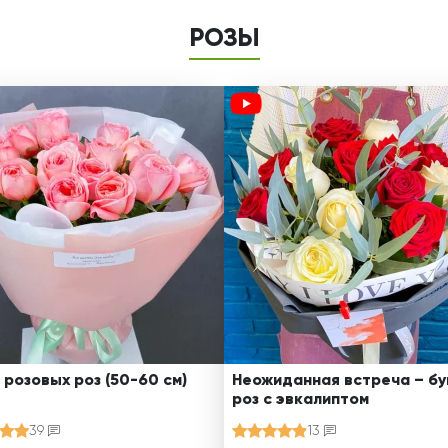
РОЗЫ
 розовых роз (50-60 см)
Неожиданная встреча – бу
роз с эвкалиптом
39
13