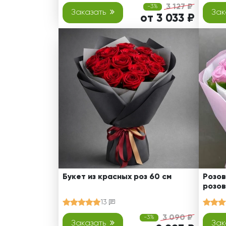
3 127 ₽
-3%
Заказать
Зак
от 3 033 ₽
Букет из красных роз 60 см
Розов
розов
13
3 090 ₽
-3%
Заказать
Зак