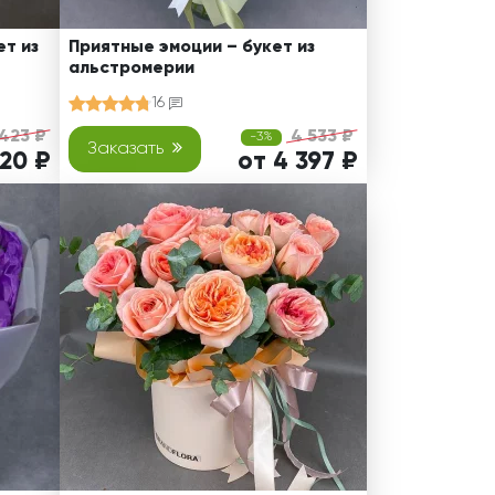
т из
Приятные эмоции – букет из
альстромерии
16
 423 ₽
4 533 ₽
-3%
Заказать
320 ₽
от 4 397 ₽