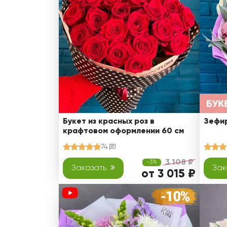
Оранжевые розы
В крафтовой бумаге
Розы
Розы поштучно
Монобукеты
Смешанные
5 роз
Разноцветные
Хризантемы
7 роз
Эксклюзивные букеты
Эустома
11 роз
15 роз
25 роз
51 роза
Букет из красных роз в
Зефир
крафтовом оформлении 60 см
101 роза
74
Розы Гран-При
3 108 ₽
-3%
Корзины с розами
Заказать
Зак
от 3 015 ₽
Кустовые розы
Миксы из роз
Сердца из роз