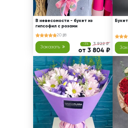
В невесомости - букет из
Букет
гипсофил с розами
20
3 922 ₽
-3%
Заказать
Зак
от 3 804 ₽