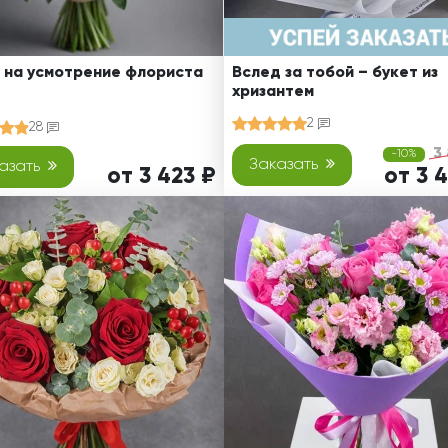
 на усмотрение флориста
Вслед за тобой – букет из
хризантем
2
28
3
-10%
Заказать
азать
от 3 423 ₽
от 3 