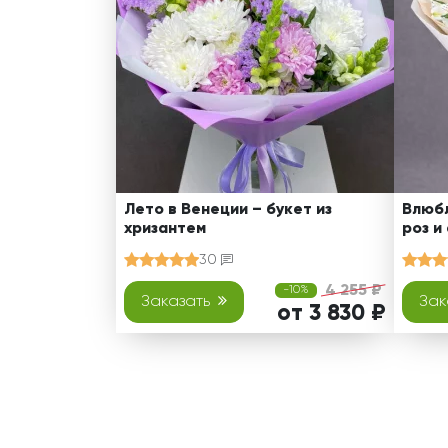
Лето в Венеции – букет из
Влюбл
хризантем
роз и
30
4 255 ₽
-10%
Заказать
Зак
от 3 830 ₽