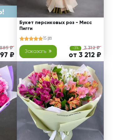
Букет персиковых роз - Мисс
Пигги
15
 885 ₽
3 312 ₽
-3%
Заказать
497 ₽
от 3 212 ₽