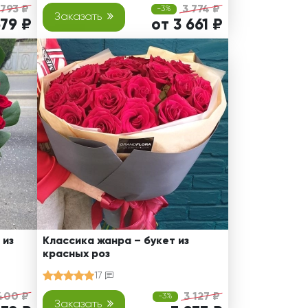
 793 ₽
3 774 ₽
-3%
Заказать
679 ₽
от 3 661 ₽
 из
Классика жанра – букет из
красных роз
17
400 ₽
3 127 ₽
-3%
Заказать