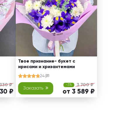
Твое признание- букет с
ирисами и хризантемами
24
 330 ₽
3 700 ₽
-3%
Заказать
230 ₽
от 3 589 ₽