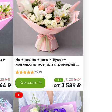
з и
Нежнее нежного - букет-
новинка из роз, альстромерий и
калл
26
 515 ₽
3 700 ₽
-3%
Заказать
164 ₽
от 3 589 ₽