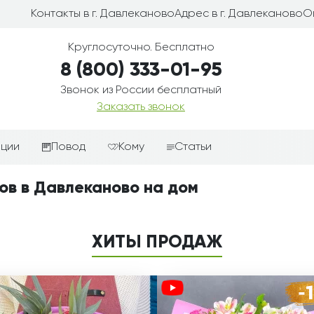
Контакты в г. Давлеканово
Адрес в г. Давлеканово
О
Круглосуточно. Бесплатно
8 (800) 333-01-95
Звонок из России бесплатный
Заказать звонок
иции
Повод
Кому
Статьи
ные корзины
Подарки-дополнения к
Парню
ов в Давлеканово на дом
цветам
з цветов
Девушке
Выздоравливай
ые корзины
Женщине
ХИТЫ ПРОДАЖ
День рождения
ые
Мужчине
ции
Извинения
Маме
ые корзины
Любовь
Папе
коробке
Просто так