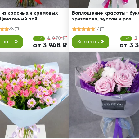
 из красных и кремовых
Воплощение красоты- буке
 Цветочный рай
хризантем, эустом и роз
38
17
4 070 ₽
3
-3%
-3%
азать
Заказать
от 3 948 ₽
от 3 