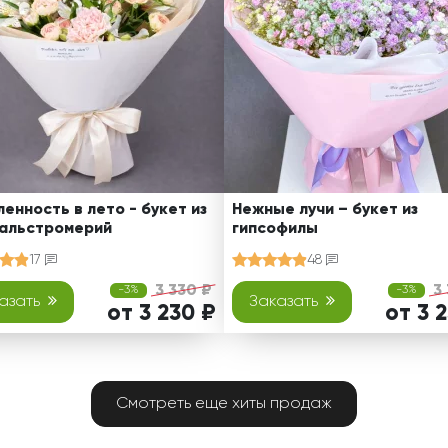
енность в лето - букет из
Нежные лучи – букет из
 альстромерий
гипсофилы
17
48
3 330 ₽
3
-3%
-3%
азать
Заказать
от 3 230 ₽
от 3 
Смотреть еще хиты продаж