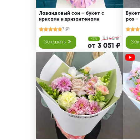
Лавандовый сон – букет с
Букет
ирисами и хризантемами
роз –
7
3 145 ₽
-3%
Заказать
Зак
от 3 051 ₽