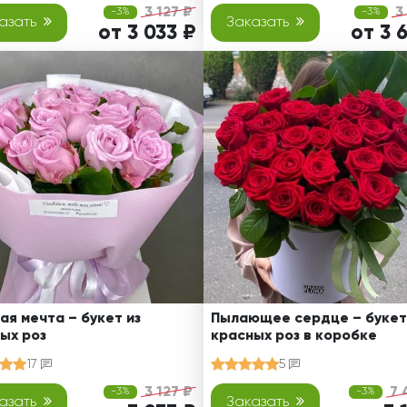
3 127 ₽
3
-3%
-3%
азать
Заказать
от 3 033 ₽
от 3 
ая мечта – букет из
Пылающее сердце – букет
ых роз
красных роз в коробке
17
5
3 127 ₽
7 
-3%
-3%
азать
Заказать