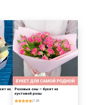
кет из
Розовые сны – букет из
кустовой розы
27