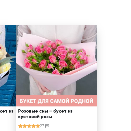
кет из
Розовые сны – букет из
кустовой розы
27