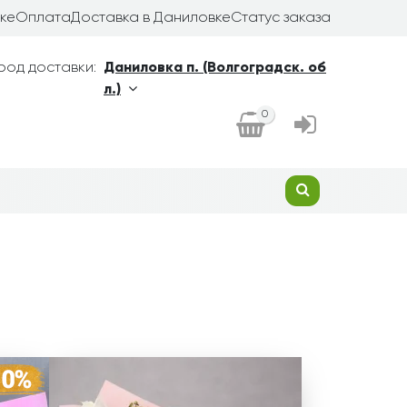
ке
Оплата
Доставка в Даниловке
Статус заказа
род доставки:
Даниловка п. (Волгоградск. об
л.)
0