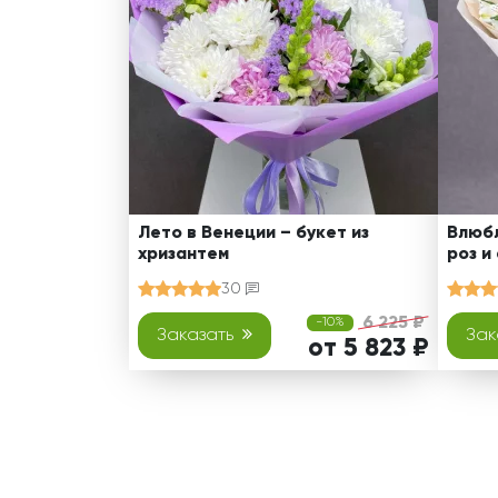
Лето в Венеции – букет из
Влюбл
хризантем
роз и
30
6 225 ₽
-10%
Заказать
Зак
от 5 823 ₽