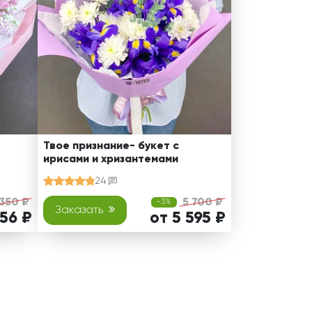
Твое признание- букет с
ирисами и хризантемами
24
 350 ₽
5 700 ₽
-3%
Заказать
256 ₽
от 5 595 ₽