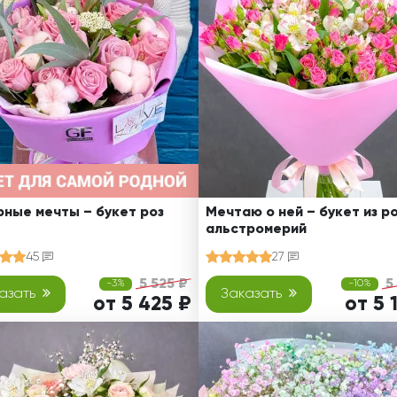
Ребенку
Свадьба
Подруге
Свидание
Сестре
Спасибо!
Брату
Юбилей
Врачу
Коллеге
Бабушке
Дедушке
ные мечты – букет роз
Мечтаю о ней – букет из ро
альстромерий
45
27
5 525 ₽
5
-3%
-10%
азать
Заказать
от 5 425 ₽
от 5 