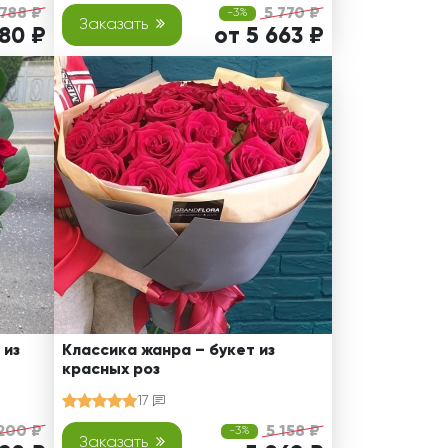
 788 ₽
5 770 ₽
-3%
Заказать
680 ₽
от 5 663 ₽
 из
Классика жанра – букет из
красных роз
17
200 ₽
5 158 ₽
-3%
Заказать