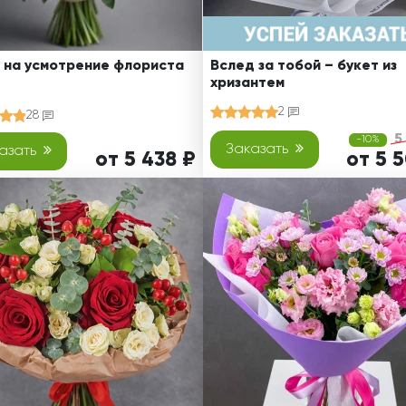
 на усмотрение флориста
Вслед за тобой – букет из
хризантем
2
28
5
-10%
Заказать
азать
от 5 438 ₽
от 5 