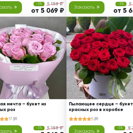
5 158 ₽
5
-3%
-3%
азать
Заказать
от 5 069 ₽
от 5 
ая мечта – букет из
Пылающее сердце – букет
ых роз
красных роз в коробке
17
5
5 158 ₽
9 
-3%
-3%
азать
Заказать