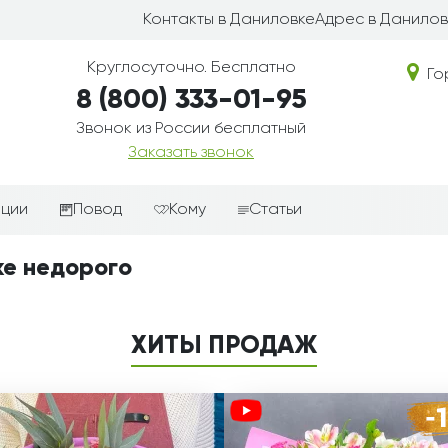
Контакты в Даниловке
Адрес в Данилов
Круглосуточно. Бесплатно
Го
8 (800) 333-01-95
Звонок из России бесплатный
Заказать звонок
иции
Повод
Кому
Статьи
ные корзины
Подарки-дополнения к
Парню
ке недорого
цветам
з цветов
Девушке
Выздоравливай
ые корзины
Женщине
ХИТЫ ПРОДАЖ
День рождения
ые
Мужчине
ции
Извинения
Маме
ые корзины
Любовь
Папе
коробке
Просто так