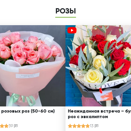
РОЗЫ
 розовых роз (50-60 см)
Неожиданная встреча – бу
роз с эвкалиптом
39
13