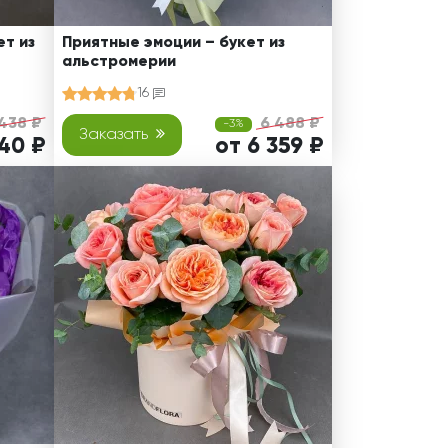
т из
Приятные эмоции – букет из
альстромерии
16
 438 ₽
6 488 ₽
-3%
Заказать
340 ₽
от 6 359 ₽