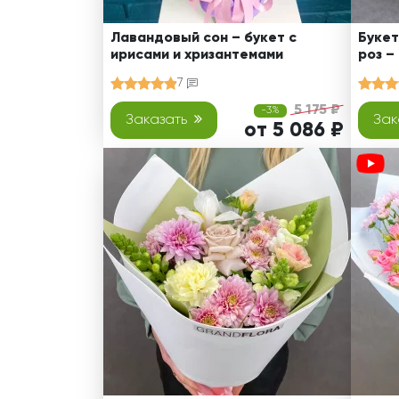
Лавандовый сон – букет с
Букет
ирисами и хризантемами
роз –
7
5 175 ₽
-3%
Заказать
Зак
от 5 086 ₽