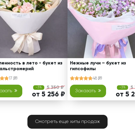
енность в лето - букет из
Нежные лучи – букет из
 альстромерий
гипсофилы
17
48
5 350 ₽
5
-3%
-3%
азать
Заказать
от 5 256 ₽
от 5 
Смотреть еще хиты продаж