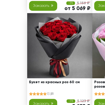
5 158 ₽
-3%
Заказать
Зак
от 5 069 ₽
Букет из красных роз 60 см
Розов
розов
13
5 123 ₽
-3%
Заказать
Зак