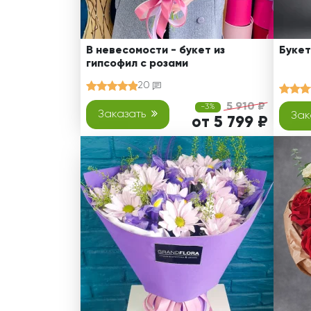
В невесомости - букет из
Букет
гипсофил с розами
20
5 910 ₽
-3%
Заказать
Зак
от 5 799 ₽