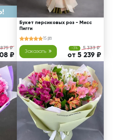
Букет персиковых роз - Мисс
Пигги
15
 875 ₽
5 333 ₽
-3%
Заказать
508 ₽
от 5 239 ₽