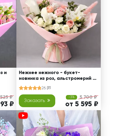
з и
Нежнее нежного - букет-
новинка из роз, альстромерий и
калл
26
 525 ₽
5 700 ₽
-3%
Заказать
193 ₽
от 5 595 ₽