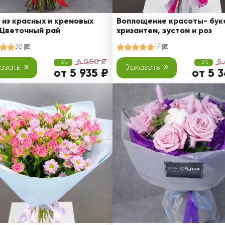
 из красных и кремовых
Воплощение красоты- буке
 Цветочный рай
хризантем, эустом и роз
38
17
6 050 ₽
5
-3%
-3%
азать
Заказать
от 5 935 ₽
от 5 