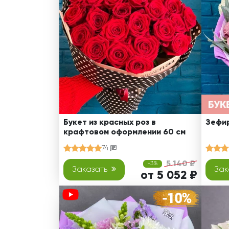
Оранжевые розы
В крафтовой бумаге
Розы
Розы поштучно
Монобукеты
Смешанные
5 роз
Разноцветные
Хризантемы
7 роз
Эксклюзивные букеты
Эустома
11 роз
15 роз
25 роз
51 роза
Букет из красных роз в
Зефир
крафтовом оформлении 60 см
101 роза
74
Розы Гран-При
5 140 ₽
-3%
Корзины с розами
Заказать
Зак
от 5 052 ₽
Кустовые розы
Миксы из роз
Сердца из роз