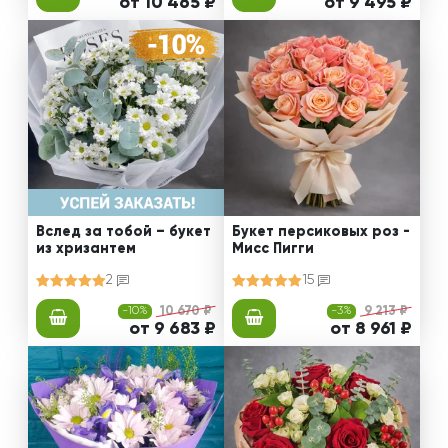
от 10 465 ₽
от 9 495 ₽
Вслед за тобой – букет
Букет персиковых роз -
из хризантем
Мисс Пигги
2
15
-10%
10 670 ₽
-3%
9 213 ₽
от 9 683 ₽
от 8 961 ₽