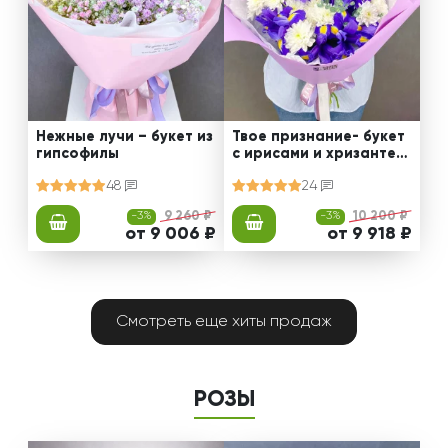
Нежные лучи – букет из
Твое признание- букет
гипсофилы
с ирисами и хризантем
ами
48
24
-3%
9 260 ₽
-3%
10 200 ₽
от 9 006 ₽
от 9 918 ₽
Смотреть еще хиты продаж
РОЗЫ