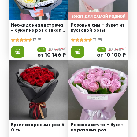
Неожиданная встреча
Розовые сны – букет из
– букет из роз с эвкали
кустовой розы
птом
13
27
-3%
10 435 ₽
-3%
10 388 ₽
от 10 146 ₽
от 10 100 ₽
Букет из красных роз 6
Розовая мечта – букет
0 см
из розовых роз