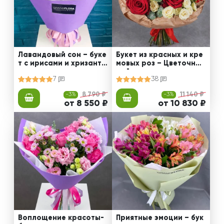
Лавандовый сон – буке
Букет из красных и кре
т с ирисами и хризанте
мовых роз – Цветочный
мами
рай
7
38
-3%
8 790 ₽
-3%
11 140 ₽
от 8 550 ₽
от 10 830 ₽
Воплощение красоты-
Приятные эмоции – бук