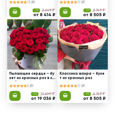
13
17
-3%
8 649 ₽
-3%
8 743 ₽
от 8 414 ₽
от 8 505 ₽
Пылающее сердце – бу
Классика жанра – буке
кет из красных роз в ко
т из красных роз
робке
5
17
-3%
19 600 ₽
-3%
8 743 ₽
от 19 036 ₽
от 8 505 ₽