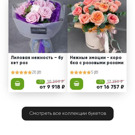
Лиловая нежность – бу
Нежные эмоции - коро
кет роз
бка с розовыми розами
28
5
-3%
10 200 ₽
-3%
17 250 ₽
от 9 918 ₽
от 16 757 ₽
Смотреть все коллекции букетов