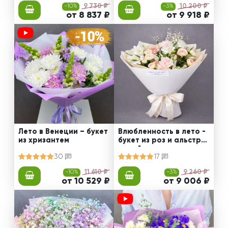
-10%
9 730 ₽
-3%
10 200 ₽
от 8 837 ₽
от 9 918 ₽
Лето в Венеции – букет
Влюбленность в лето -
из хризантем
букет из роз и альстро
мерий
30
17
-10%
11 610 ₽
-3%
9 260 ₽
от 10 529 ₽
от 9 006 ₽