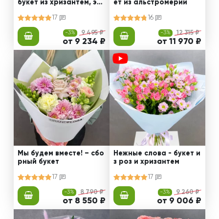
букет из хризантем, эус
ет из альстромерии
том и роз
17
16
-3%
9 495 ₽
-3%
12 315 ₽
от 9 234 ₽
от 11 970 ₽
Мы будем вместе! – сбо
Нежные слова - букет и
рный букет
з роз и хризантем
17
17
-3%
8 790 ₽
-3%
9 260 ₽
от 8 550 ₽
от 9 006 ₽