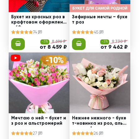
Букет из красных роз в
Зефирные мечты – буке
крафтовом оформлени
т роз
и 60 см
74
45
-3%
8 696 ₽
-3%
9 730 ₽
от 8 459 ₽
от 9 462 ₽
Мечтаю о ней – букет и
Нежнее нежного - буке
з роз и альстромерий
т-новинка из роз, альст
ромерий и калл
27
26