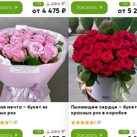
4 584 ₽
5
-3%
-3%
азать
Заказать
от 4 475 ₽
от 5 
ая мечта – букет из
Пылающее сердце – букет
ых роз
красных роз в коробке
17
5
4 584 ₽
9
-3%
-3%
азать
Заказать