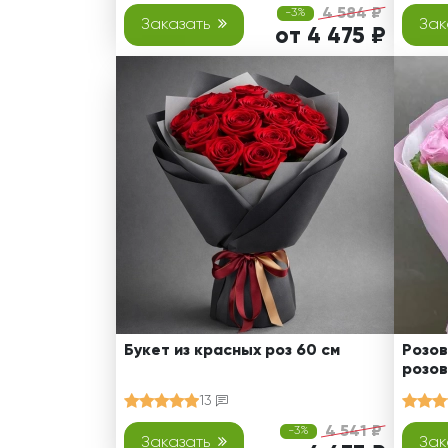
4 584 ₽
-3%
Заказать
Зак
от 4 475 ₽
Букет из красных роз 60 см
Розов
розов
13
4 541 ₽
-3%
Заказать
Зак