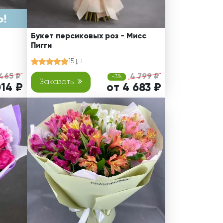
Букет персиковых роз - Мисс
Пигги
15
 465 ₽
4 799 ₽
-3%
Заказать
014 ₽
от 4 683 ₽