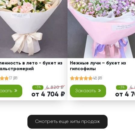
енность в лето - букет из
Нежные лучи – букет из
 альстромерий
гипсофилы
17
48
4 820 ₽
4 
-3%
-3%
азать
Заказать
от 4 704 ₽
от 4 
Смотреть еще хиты продаж