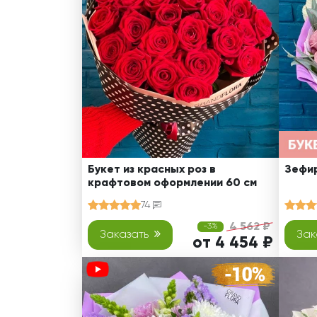
Оранжевые розы
В крафтовой бумаге
Розы
Розы поштучно
Монобукеты
Смешанные
5 роз
Разноцветные
Хризантемы
7 роз
Эксклюзивные букеты
Эустома
11 роз
15 роз
25 роз
51 роза
Букет из красных роз в
Зефир
крафтовом оформлении 60 см
101 роза
74
Розы Гран-При
4 562 ₽
-3%
Корзины с розами
Заказать
Зак
от 4 454 ₽
Кустовые розы
Миксы из роз
Сердца из роз