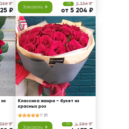
 358 ₽
5 336 ₽
-3%
Заказать
225 ₽
от 5 204 ₽
 из
Классика жанра – букет из
красных роз
17
 550 ₽
4 584 ₽
-3%
Заказать