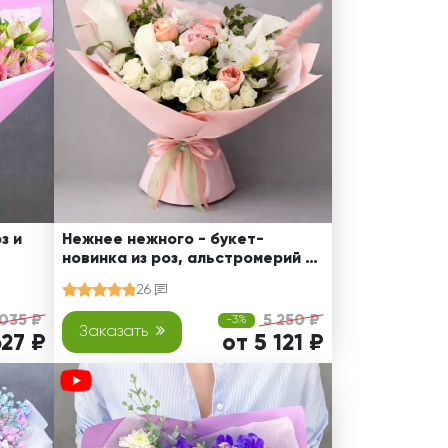
з и
Нежнее нежного - букет-
новинка из роз, альстромерий и
калл
26
 035 ₽
5 250 ₽
-3%
Заказать
627 ₽
от 5 121 ₽