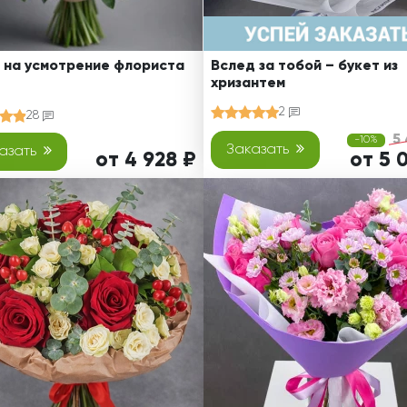
 на усмотрение флориста
Вслед за тобой – букет из
хризантем
2
28
5
-10%
Заказать
азать
от 4 928 ₽
от 5 