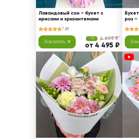
Лавандовый сон – букет с
Букет
ирисами и хризантемами
роз –
7
4 605 ₽
-3%
Заказать
Зак
от 4 495 ₽