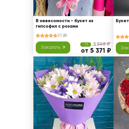
В невесомости - букет из
Букет
гипсофил с розами
20
5 508 ₽
-3%
Заказать
Зак
от 5 371 ₽