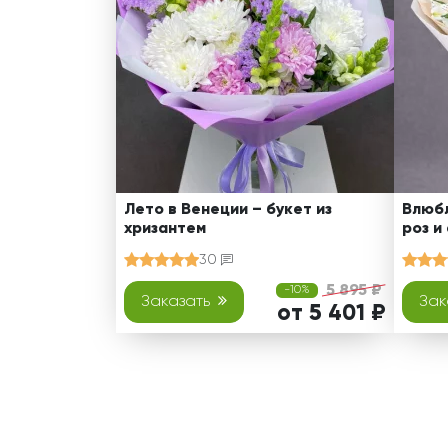
Лето в Венеции – букет из
Влюбл
хризантем
роз и
30
5 895 ₽
-10%
Заказать
Зак
от 5 401 ₽