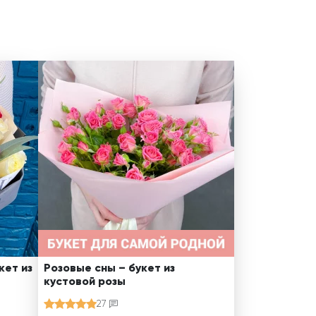
кет из
Розовые сны – букет из
кустовой розы
27