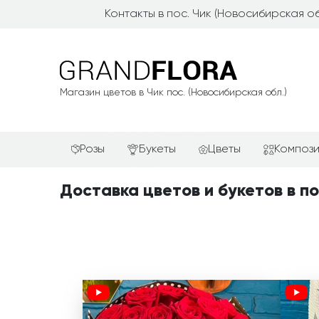
Контакты в пос. Чик (Новосибирская об
Магазин цветов в Чик пос. (Новосибирская обл.)
Розы
Букеты
Цветы
Композ
Красные розы
АКЦИИ
Альстромерии
Подароч
Доставка цветов и букетов в по
Белые розы
Новинки
Гвоздики
Сердца и
Желтые розы
Хиты продаж
Герберы
Фруктов
Зелёные розы
Недорогие цветы
Каллы
Цветочн
компози
Кремовые розы
Красивые букеты
Лилии
Цветочн
Розовые розы
Авторские букеты
Орхидеи
Цветы в 