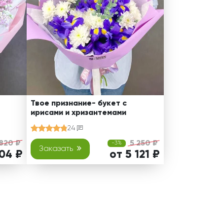
Твое признание- букет с
ирисами и хризантемами
24
820 ₽
5 250 ₽
-3%
Заказать
704 ₽
от 5 121 ₽