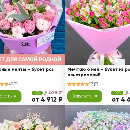
Ребенку
Свадьба
Подруге
Свидание
Сестре
Спасибо!
Брату
Юбилей
Врачу
Коллеге
Бабушке
Дедушке
ные мечты – букет роз
Мечтаю о ней – букет из ро
альстромерий
45
27
5 035 ₽
5
-3%
-10%
азать
Заказать
от 4 912 ₽
от 4 