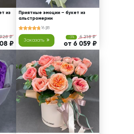
т из
Приятные эмоции – букет из
альстромерии
16
928 ₽
6 218 ₽
-3%
Заказать
808 ₽
от 6 059 ₽