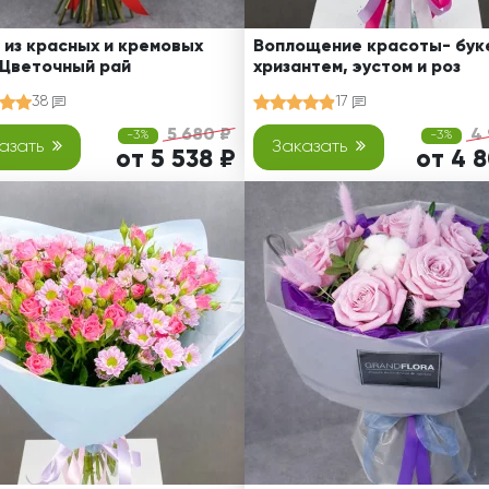
 из красных и кремовых
Воплощение красоты- буке
 Цветочный рай
хризантем, эустом и роз
38
17
5 680 ₽
4 
-3%
-3%
азать
Заказать
от 5 538 ₽
от 4 