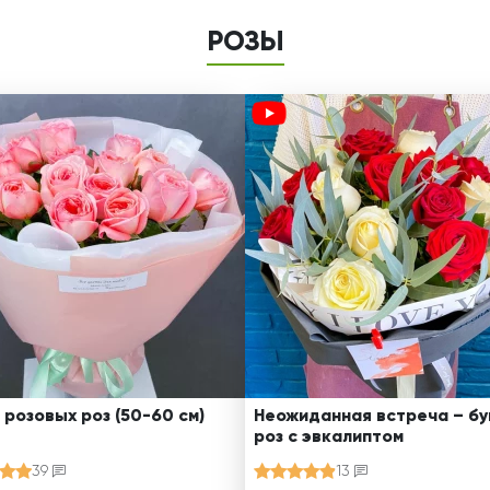
РОЗЫ
 розовых роз (50-60 см)
Неожиданная встреча – бу
роз с эвкалиптом
39
13