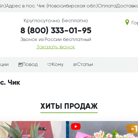
л.)
Адрес в пос. Чик (Новосибирская обл.)
Оплата
Доставка
Круглосуточно. Бесплатно
Го
8 (800) 333-01-95
Звонок из России бесплатный
Заказать звонок
иции
Повод
Кому
Статьи
ные корзины
Подарки-дополнения к
Парню
с. Чик
цветам
з цветов
Девушке
Выздоравливай
ые корзины
Женщине
ХИТЫ ПРОДАЖ
День рождения
ые
Мужчине
ции
Извинения
Маме
ые корзины
Любовь
Папе
коробке
Просто так