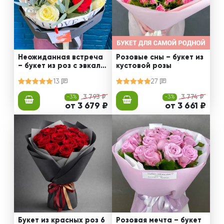
Неожиданная встреча
Розовые сны – букет из
– букет из роз с эвкали
кустовой розы
птом
13
27
-3%
3 793 ₽
-3%
3 774 ₽
от 3 679 ₽
от 3 661 ₽
Букет из красных роз 6
Розовая мечта – букет