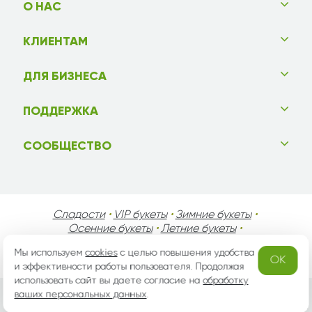
О НАС
КЛИЕНТАМ
ДЛЯ БИЗНЕСА
ПОДДЕРЖКА
СООБЩЕСТВО
Сладости
•
VIP букеты
•
Зимние букеты
•
Осенние букеты
•
Летние букеты
•
Весенние букеты
•
День Святого Валентина
•
Мы используем
cookies
с целью повышения удобства
День Матери
•
День Мужчин
•
Праздники!
OK
и эффективности работы пользователя. Продолжая
использовать сайт вы даете согласие на
обработку
ваших персональных данных
.
Вся информация защищена законом России об авторских