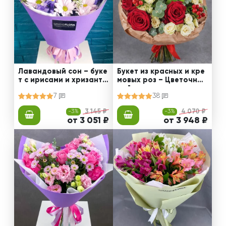
Лавандовый сон – буке
Букет из красных и кре
т с ирисами и хризанте
мовых роз – Цветочный
мами
рай
7
38
-3%
3 145 ₽
-3%
4 070 ₽
от 3 051 ₽
от 3 948 ₽