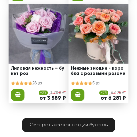
Лиловая нежность – бу
Нежные эмоции - коро
кет роз
бка с розовыми розами
28
5
-3%
3 700 ₽
-3%
6 475 ₽
от 3 589 ₽
от 6 281 ₽
Смотреть все коллекции букетов