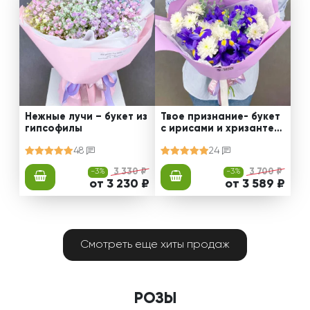
Нежные лучи – букет из
Твое признание- букет
гипсофилы
с ирисами и хризантем
ами
48
24
-3%
3 330 ₽
-3%
3 700 ₽
от 3 230 ₽
от 3 589 ₽
Смотреть еще хиты продаж
РОЗЫ