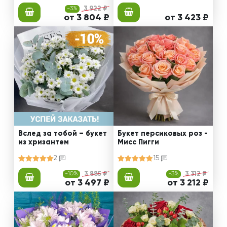
-3%
3 922 ₽
от 3 804 ₽
от 3 423 ₽
Вслед за тобой – букет
Букет персиковых роз -
из хризантем
Мисс Пигги
2
15
-10%
3 885 ₽
-3%
3 312 ₽
от 3 497 ₽
от 3 212 ₽