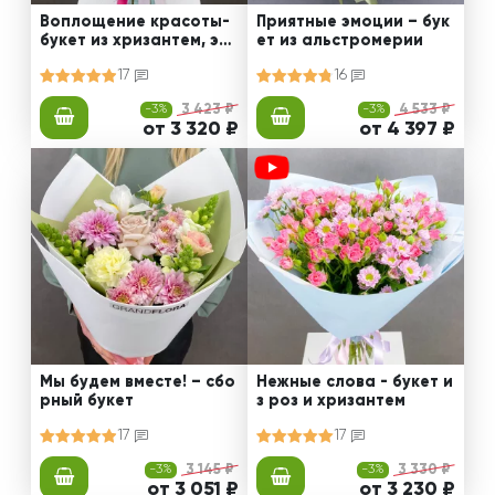
Воплощение красоты-
Приятные эмоции – бук
букет из хризантем, эус
ет из альстромерии
том и роз
17
16
-3%
3 423 ₽
-3%
4 533 ₽
от 3 320 ₽
от 4 397 ₽
Мы будем вместе! – сбо
Нежные слова - букет и
рный букет
з роз и хризантем
17
17
-3%
3 145 ₽
-3%
3 330 ₽
от 3 051 ₽
от 3 230 ₽