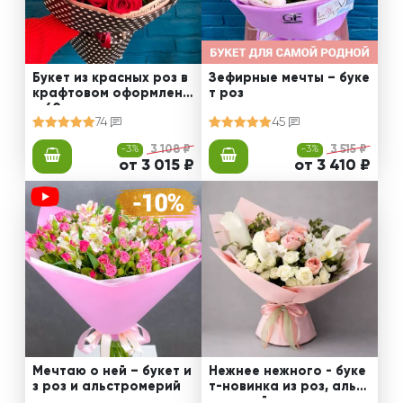
Букет из красных роз в
Зефирные мечты – буке
крафтовом оформлени
т роз
и 60 см
74
45
-3%
3 108 ₽
-3%
3 515 ₽
от 3 015 ₽
от 3 410 ₽
Мечтаю о ней – букет и
Нежнее нежного - буке
з роз и альстромерий
т-новинка из роз, альст
ромерий и калл