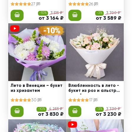
27
26
-10%
3 515 ₽
-3%
3 700 ₽
от 3 164 ₽
от 3 589 ₽
Лето в Венеции – букет
Влюбленность в лето -
из хризантем
букет из роз и альстро
мерий
30
17
-10%
4 255 ₽
-3%
3 330 ₽
от 3 830 ₽
от 3 230 ₽