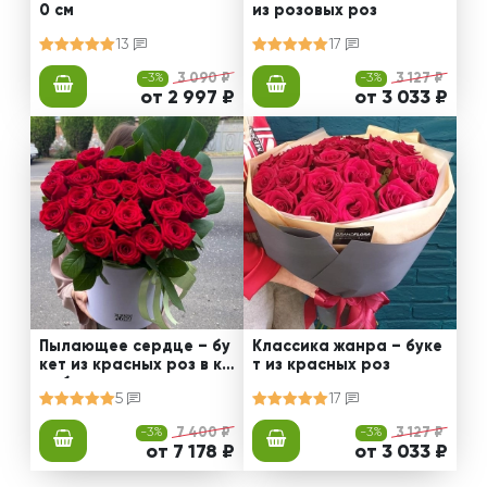
0 см
из розовых роз
13
17
-3%
3 090 ₽
-3%
3 127 ₽
от 2 997 ₽
от 3 033 ₽
Пылающее сердце – бу
Классика жанра – буке
кет из красных роз в ко
т из красных роз
робке
5
17
-3%
7 400 ₽
-3%
3 127 ₽
от 7 178 ₽
от 3 033 ₽