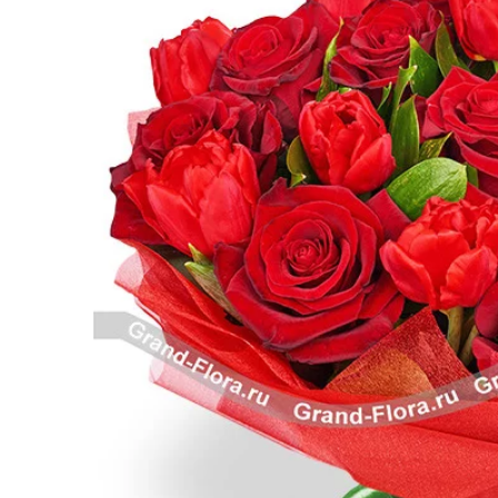
Розы поштучно
Монобукеты
Смешанные
5 роз
Разноцветные
Хризантемы
7 роз
Эксклюзивные букеты
Эустома
11 роз
15 роз
25 роз
51 роза
101 роза
Розы Гран-При
Корзины с розами
Кустовые розы
Миксы из роз
Сердца из роз