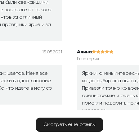
ты были свежайшими,
 в восторге от такого
ентов за отличный
 праздники ярче и за
Алина
15.05.2021
Евпатория
их цветов. Меня все
Яркий, очень интересны
ески в одно касание,
когда выбирала цветы д
о что идете в ногу со
Привезли точно ко врем
очень свежие и очень к
помогли подарить прия
человеку!
Смотреть еще отзывы
Мария Н.
14.05.2021
Киров