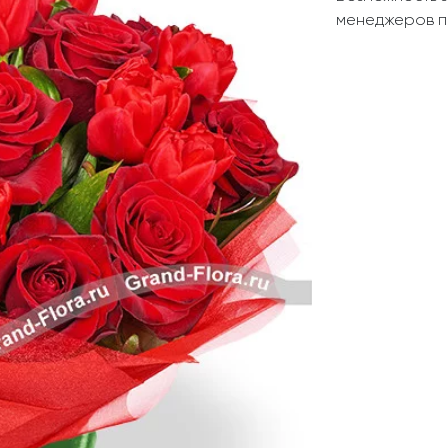
Свадьба
Подруге
менеджеров п
Свидание
Сестре
Спасибо!
Брату
Юбилей
Врачу
Коллеге
Бабушке
Дедушке