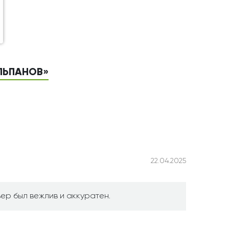
ЮЛЬПАНОВ»
22.04.2025
ер был вежлив и аккуратен.