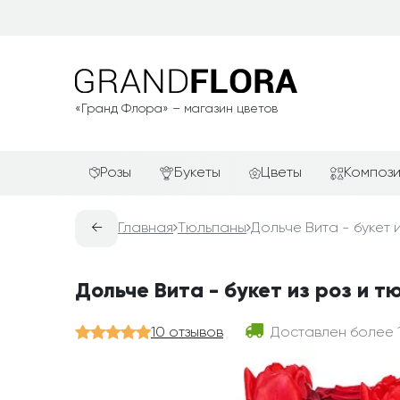
«Гранд Флора» – магазин цветов
Розы
Букеты
Цветы
Композ
Красные розы
АКЦИИ
Альстромерии
Подароч
←
Главная
Тюльпаны
Дольче Вита - букет 
Белые розы
Новинки
Гвоздики
Сердца и
Желтые розы
Хиты продаж
Герберы
Фруктов
Дольче Вита - букет из роз и т
Зелёные розы
Недорогие цветы
Каллы
Цветочн
компози
Кремовые розы
Красивые букеты
Лилии
10 отзывов
Доставлен
более
Цветочн
Розовые розы
Авторские букеты
Орхидеи
Цветы в 
Оранжевые розы
В крафтовой бумаге
Розы