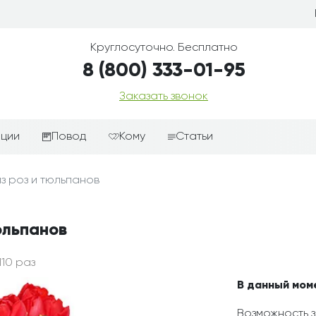
Круглосуточно. Бесплатно
8 (800) 333-01-95
Заказать звонок
иции
Повод
Кому
Статьи
ные корзины
Подарки-дополнения к
Парню
из роз и тюльпанов
цветам
з цветов
Девушке
Выздоравливай
ые корзины
Женщине
юльпанов
День рождения
ые
Мужчине
ции
Извинения
Маме
110 раз
ые корзины
Любовь
Папе
В данный мом
коробке
Просто так
Ребенку
Возможность з