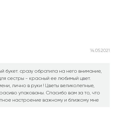
14.05.2021
й букет. сразу обратила на него внимание,
ля сестры - красный ее любимый цвет.
ени, лично в руки ! Цветы великолепные,
расиво упакованы. Спасибо вам за то, что
тное настроение важному и близкому мне
14.05.2021