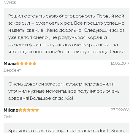
г.Омск
Решил оставить свою благодарность. Первый мой
заказ был – букет белых роз. Все прошло успешно
и цветы свежие ,Жена довольна. Следующий заказ
уже делал смело , не раздумывая. Корзина
розовый фреш получилась очень красивой , за
что отдельное спасибо флористу в городе Омске
Мила
18.05.2017
Дербент
Очень доволен заказом, курьер перезвонил и
уточнил нужные моменты, все получилось очень
вовремя! Большое спасибо!
Milana
27.09.2016
Oslo
Spasibo za dostavlenuju moej mame radost'. Sama