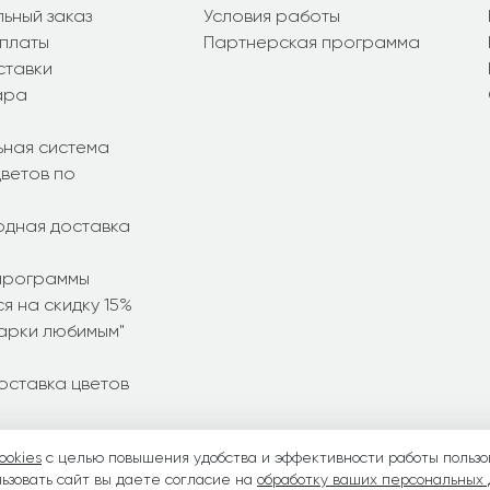
ьный заказ
Условия работы
платы
Партнерская программа
ставки
ара
ьная система
ветов по
дная доставка
программы
я на скидку 15%
дарки любимым"
оставка цветов
ookies
с целью повышения удобства и эффективности работы пользо
ние букеты
•
Летние букеты
•
Весенние букеты
•
День Свято
ьзовать сайт вы даете согласие на
обработку ваших персональных