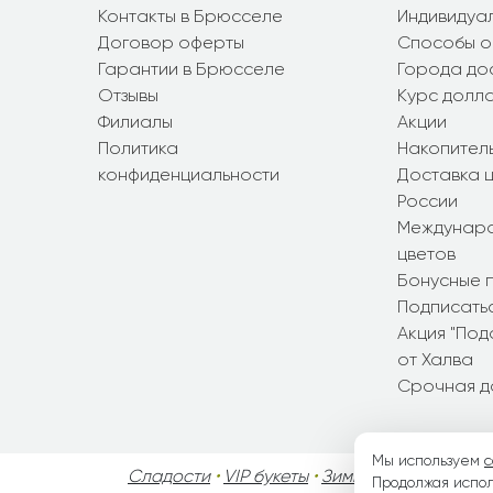
Контакты в Брюсселе
Индивидуал
Договор оферты
Способы о
Гарантии в Брюсселе
Города до
Отзывы
Курс долл
Филиалы
Акции
Политика
Накопител
конфиденциальности
Доставка ц
России
Междунаро
цветов
Бонусные 
Подписатьс
Акция "По
от Халва
Срочная д
Мы используем
c
Сладости
•
VIP букеты
•
Зимние букеты
•
Осен
Продолжая испол