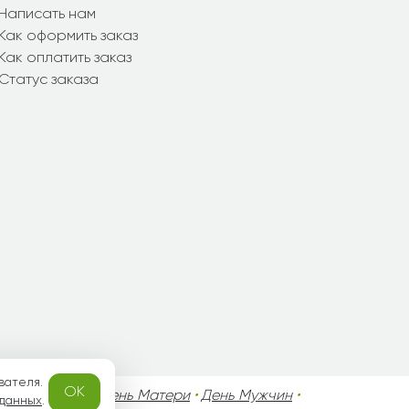
Написать нам
Как оформить заказ
Как оплатить заказ
Статус заказа
вателя.
OK
го Валентина
•
День Матери
•
День Мужчин
•
 данных
.