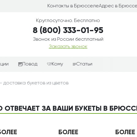
Контакты в Брюсселе
Адрес в Брюсс
Круглосуточно. Бесплатно
8 (800) 333-01-95
Звонок из России бесплатный
Заказать звонок
иции
Повод
Кому
Статьи
ные корзины
Подарки-дополнения к
Парню
 доставка букетов из цветов
цветам
з цветов
Девушке
Выздоравливай
ые корзины
Женщине
День рождения
О ОТВЕЧАЕТ ЗА ВАШИ БУКЕТЫ В БРЮСС
ые
Мужчине
ции
Извинения
Маме
ые корзины
Любовь
Папе
БОЛЕЕ
БОЛЕЕ
БОЛЕЕ
коробке
Просто так