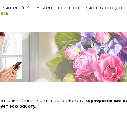
лучателей! И нам всегда приятно получать благодарн
десь
.
омпании Grand-Flora.ru разработаны
корпоративные п
ует всю работу.