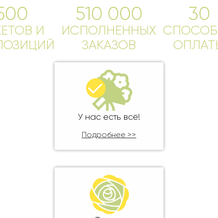
Ребенку
500
510 000
30
Свадьба
Подруге
КЕТОВ И
Свидание
ИСПОЛНЕННЫХ
СПОСОБ
Сестре
ПОЗИЦИЙ
ЗАКАЗОВ
ОПЛАТ
Спасибо!
Брату
Юбилей
Врачу
Коллеге
Бабушке
Дедушке
У нас есть всё!
Подробнее >>