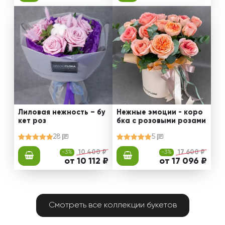
Лиловая нежность – бу
Нежные эмоции - коро
кет роз
бка с розовыми розами
28
5
-3%
10 400 ₽
-3%
17 600 ₽
от 10 112 ₽
от 17 096 ₽
Смотреть все коллекции букетов