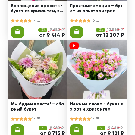
Воплощение красоты-
Приятные эмоции – бук
букет из хризантем, эус
ет из альстромерии
том и роз
17
16
-3%
9 680 ₽
-3%
12 560 ₽
от 9 414 ₽
от 12 207 ₽
Мы будем вместе! – сбо
Нежные слова - букет и
рный букет
з роз и хризантем
17
17
-3%
8 960 ₽
-3%
9 440 ₽
от 8 715 ₽
от 9 181 ₽