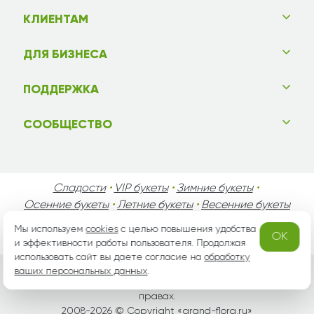
КЛИЕНТАМ
ДЛЯ БИЗНЕСА
ПОДДЕРЖКА
СООБЩЕСТВО
Сладости
•
VIP букеты
•
Зимние букеты
•
Осенние букеты
•
Летние букеты
•
Весенние букеты
•
День Святого Валентина
•
День Матери
•
Мы используем
cookies
с целью повышения удобства
OK
День Мужчин
•
Праздники!
и эффективности работы пользователя. Продолжая
использовать сайт вы даете согласие на
обработку
ваших персональных данных
.
Вся информация защищена законом России об авторских
правах.
2008-2026 © Copyright «
grand-flora.ru
»