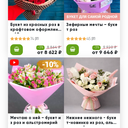
Букет из красных роз в
Зефирные мечты – буке
крафтовом оформлени
т роз
и 60 см
74
45
-3%
8 864 ₽
-3%
9 920 ₽
от 8 622 ₽
от 9 646 ₽
Мечтаю о ней – букет и
Нежнее нежного - буке
з роз и альстромерий
т-новинка из роз, альст
ромерий и калл