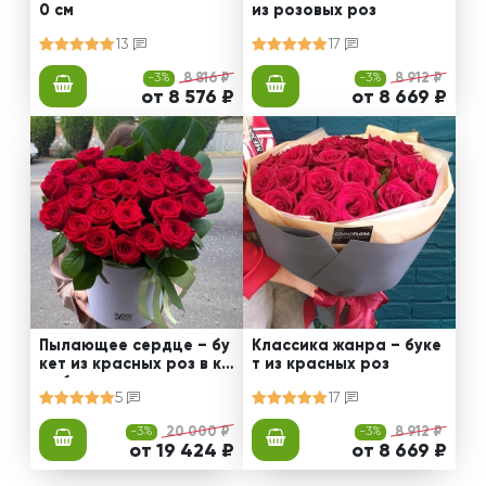
0 см
из розовых роз
13
17
-3%
8 816 ₽
-3%
8 912 ₽
от 8 576 ₽
от 8 669 ₽
Пылающее сердце – бу
Классика жанра – буке
кет из красных роз в ко
т из красных роз
робке
5
17
-3%
20 000 ₽
-3%
8 912 ₽
от 19 424 ₽
от 8 669 ₽