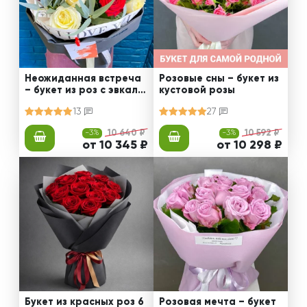
Неожиданная встреча
Розовые сны – букет из
– букет из роз с эвкали
кустовой розы
птом
13
27
-3%
10 640 ₽
-3%
10 592 ₽
от 10 345 ₽
от 10 298 ₽
Букет из красных роз 6
Розовая мечта – букет