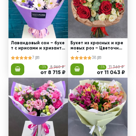
Лавандовый сон – буке
Букет из красных и кре
т с ирисами и хризанте
мовых роз – Цветочный
мами
рай
7
38
-3%
8 960 ₽
-3%
11 360 ₽
от 8 715 ₽
от 11 043 ₽