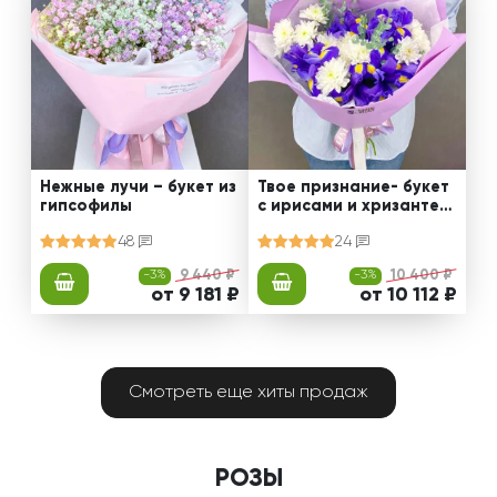
Нежные лучи – букет из
Твое признание- букет
гипсофилы
с ирисами и хризантем
ами
48
24
-3%
9 440 ₽
-3%
10 400 ₽
от 9 181 ₽
от 10 112 ₽
Смотреть еще хиты продаж
РОЗЫ