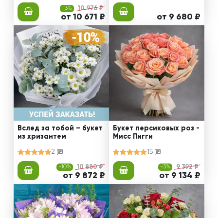
-3%
10 976 ₽
от 10 671 ₽
от 9 680 ₽
Вслед за тобой – букет
Букет персиковых роз -
из хризантем
Мисс Пигги
2
15
-10%
10 880 ₽
-3%
9 392 ₽
от 9 872 ₽
от 9 134 ₽