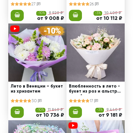
27
26
-10%
9 920 ₽
-3%
10 400 ₽
от 9 008 ₽
от 10 112 ₽
Лето в Венеции – букет
Влюбленность в лето -
из хризантем
букет из роз и альстро
мерий
30
17
-10%
11 840 ₽
-3%
9 440 ₽
от 10 736 ₽
от 9 181 ₽