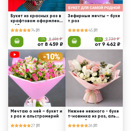
Букет из красных роз в
Зефирные мечты – буке
крафтовом оформлени
т роз
и 60 см
74
45
-3%
8 696 ₽
-3%
9 730 ₽
от 8 459 ₽
от 9 462 ₽
Мечтаю о ней – букет и
Нежнее нежного - буке
з роз и альстромерий
т-новинка из роз, альст
ромерий и калл
27
26