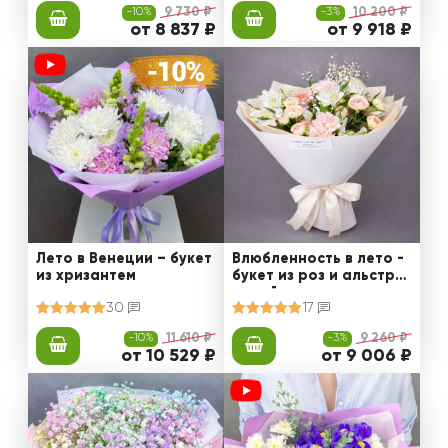
-10%
9 730 ₽
-3%
10 200 ₽
от 8 837 ₽
от 9 918 ₽
Лето в Венеции – букет
Влюбленность в лето -
из хризантем
букет из роз и альстро
мерий
30
17
-10%
11 610 ₽
-3%
9 260 ₽
от 10 529 ₽
от 9 006 ₽