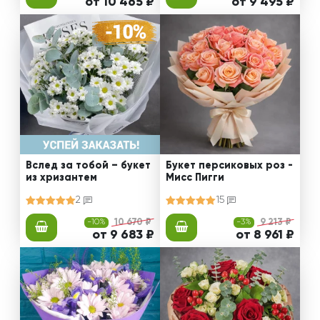
от 10 465 ₽
от 9 495 ₽
Вслед за тобой – букет
Букет персиковых роз -
из хризантем
Мисс Пигги
2
15
-10%
10 670 ₽
-3%
9 213 ₽
от 9 683 ₽
от 8 961 ₽