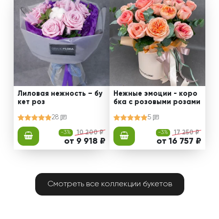
Лиловая нежность – бу
Нежные эмоции - коро
кет роз
бка с розовыми розами
28
5
-3%
10 200 ₽
-3%
17 250 ₽
от 9 918 ₽
от 16 757 ₽
Смотреть все коллекции букетов