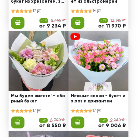
букет из хризантем, эус
ет из альстромерии
том и роз
17
16
-3%
9 495 ₽
-3%
12 315 ₽
от 9 234 ₽
от 11 970 ₽
Мы будем вместе! – сбо
Нежные слова - букет и
рный букет
з роз и хризантем
17
17
-3%
8 790 ₽
-3%
9 260 ₽
от 8 550 ₽
от 9 006 ₽