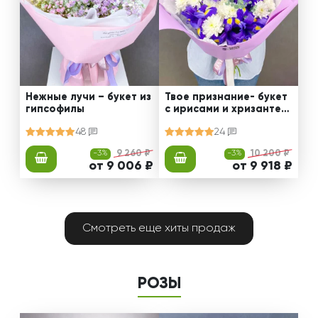
Нежные лучи – букет из
Твое признание- букет
гипсофилы
с ирисами и хризантем
ами
48
24
-3%
9 260 ₽
-3%
10 200 ₽
от 9 006 ₽
от 9 918 ₽
Смотреть еще хиты продаж
РОЗЫ