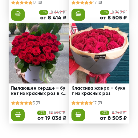
13
17
-3%
8 649 ₽
-3%
8 743 ₽
от 8 414 ₽
от 8 505 ₽
Пылающее сердце – бу
Классика жанра – буке
кет из красных роз в ко
т из красных роз
робке
5
17
-3%
19 600 ₽
-3%
8 743 ₽
от 19 036 ₽
от 8 505 ₽