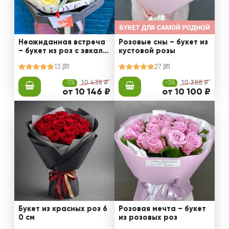
Неожиданная встреча
Розовые сны – букет из
– букет из роз с эвкали
кустовой розы
птом
13
27
-3%
10 435 ₽
-3%
10 388 ₽
от 10 146 ₽
от 10 100 ₽
Букет из красных роз 6
Розовая мечта – букет
0 см
из розовых роз