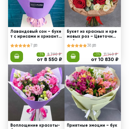
Лавандовый сон – буке
Букет из красных и кре
т с ирисами и хризанте
мовых роз – Цветочный
мами
рай
7
38
-3%
8 790 ₽
-3%
11 140 ₽
от 8 550 ₽
от 10 830 ₽
Воплощение красоты-
Приятные эмоции – бук