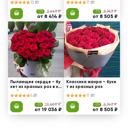
13
17
-3%
8 649 ₽
-3%
8 743 ₽
от 8 414 ₽
от 8 505 ₽
Пылающее сердце – бу
Классика жанра – буке
кет из красных роз в ко
т из красных роз
робке
5
17
-3%
19 600 ₽
-3%
8 743 ₽
от 19 036 ₽
от 8 505 ₽