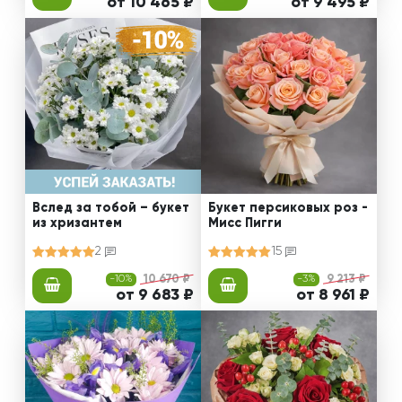
от 10 465 ₽
от 9 495 ₽
Вслед за тобой – букет
Букет персиковых роз -
из хризантем
Мисс Пигги
2
15
-10%
10 670 ₽
-3%
9 213 ₽
от 9 683 ₽
от 8 961 ₽