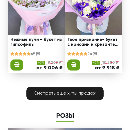
Нежные лучи – букет из
Твое признание- букет
гипсофилы
с ирисами и хризантем
ами
48
24
-3%
9 260 ₽
-3%
10 200 ₽
от 9 006 ₽
от 9 918 ₽
Смотреть еще хиты продаж
РОЗЫ