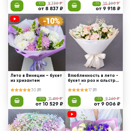
-10%
9 730 ₽
-3%
10 200 ₽
от 8 837 ₽
от 9 918 ₽
Лето в Венеции – букет
Влюбленность в лето -
из хризантем
букет из роз и альстро
мерий
30
17
-10%
11 610 ₽
-3%
9 260 ₽
от 10 529 ₽
от 9 006 ₽