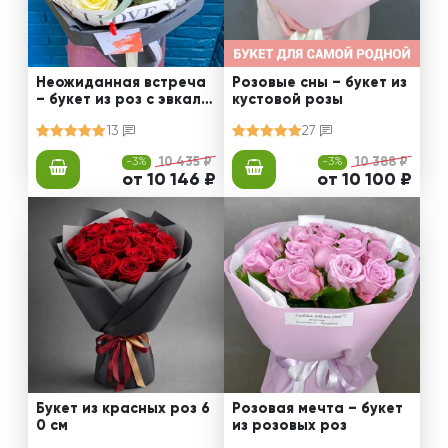
Неожиданная встреча
Розовые сны – букет из
– букет из роз с эвкали
кустовой розы
птом
13
27
-3%
10 435 ₽
-3%
10 388 ₽
от 10 146 ₽
от 10 100 ₽
Букет из красных роз 6
Розовая мечта – букет
0 см
из розовых роз