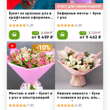
Букет из красных роз в
Зефирные мечты – буке
крафтовом оформлени
т роз
и 60 см
74
45
-3%
8 696 ₽
-3%
9 730 ₽
от 8 459 ₽
от 9 462 ₽
Мечтаю о ней – букет и
Нежнее нежного - буке
з роз и альстромерий
т-новинка из роз, альст
ромерий и калл
27
26