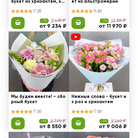
букет из хризантем, эус
ет из альстромерии
том и роз
17
16
-3%
9 495 ₽
-3%
12 315 ₽
от 9 234 ₽
от 11 970 ₽
Мы будем вместе! – сбо
Нежные слова - букет и
рный букет
з роз и хризантем
17
17
-3%
8 790 ₽
-3%
9 260 ₽
от 8 550 ₽
от 9 006 ₽