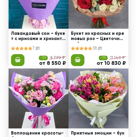
Лавандовый сон – буке
Букет из красных и кре
т с ирисами и хризанте
мовых роз – Цветочный
мами
рай
7
38
-3%
8 790 ₽
-3%
11 140 ₽
от 8 550 ₽
от 10 830 ₽
Воплощение красоты-
Приятные эмоции – бук