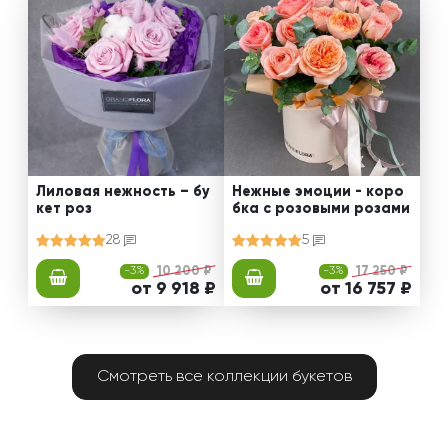
Лиловая нежность – бу
Нежные эмоции - коро
кет роз
бка с розовыми розами
28
5
-3%
10 200 ₽
-3%
17 250 ₽
от 9 918 ₽
от 16 757 ₽
Смотреть все коллекции букетов