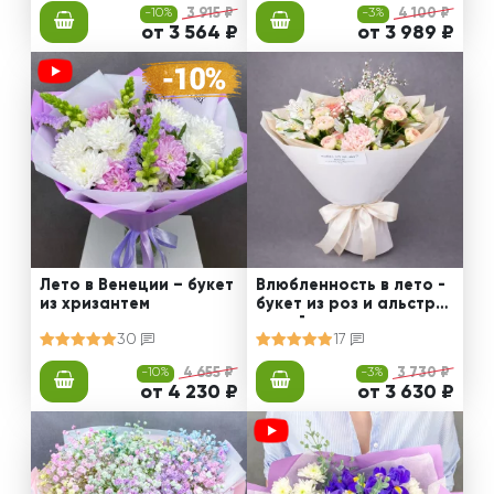
-10%
3 915 ₽
-3%
4 100 ₽
от 3 564 ₽
от 3 989 ₽
Лето в Венеции – букет
Влюбленность в лето -
из хризантем
букет из роз и альстро
мерий
30
17
-10%
4 655 ₽
-3%
3 730 ₽
от 4 230 ₽
от 3 630 ₽