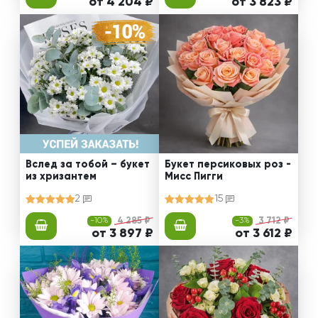
от 4 204 ₽
от 3 823 ₽
Вслед за тобой – букет
Букет персиковых роз -
из хризантем
Мисс Пигги
2
15
-10%
4 285 ₽
-3%
3 712 ₽
от 3 897 ₽
от 3 612 ₽