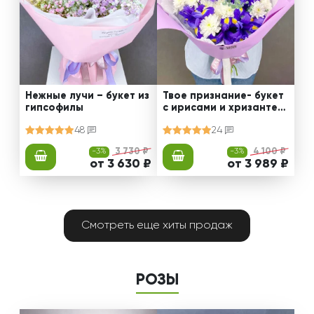
Нежные лучи – букет из
Твое признание- букет
гипсофилы
с ирисами и хризантем
ами
48
24
-3%
3 730 ₽
-3%
4 100 ₽
от 3 630 ₽
от 3 989 ₽
Смотреть еще хиты продаж
РОЗЫ