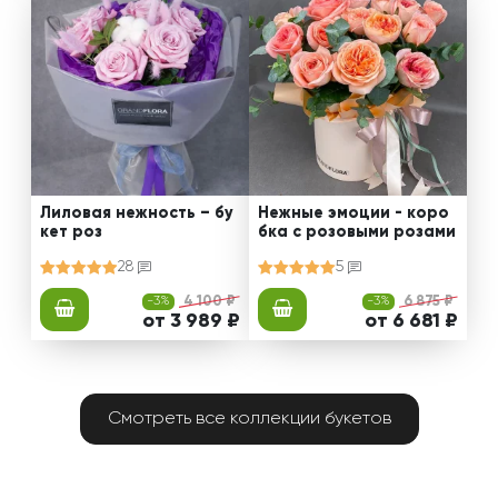
Лиловая нежность – бу
Нежные эмоции - коро
кет роз
бка с розовыми розами
28
5
-3%
4 100 ₽
-3%
6 875 ₽
от 3 989 ₽
от 6 681 ₽
Смотреть все коллекции букетов