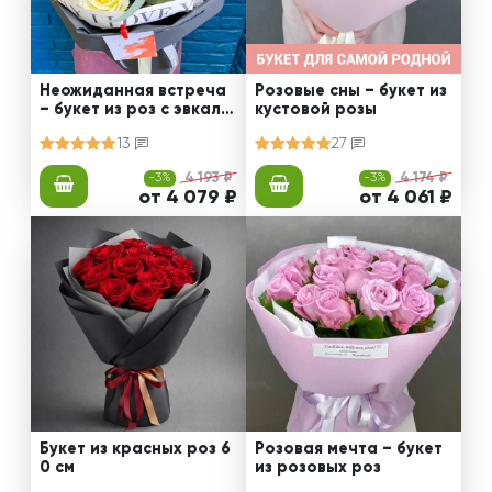
Неожиданная встреча
Розовые сны – букет из
– букет из роз с эвкали
кустовой розы
птом
13
27
-3%
4 193 ₽
-3%
4 174 ₽
от 4 079 ₽
от 4 061 ₽
Букет из красных роз 6
Розовая мечта – букет
0 см
из розовых роз