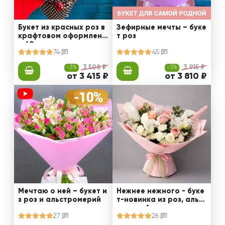
Букет из красных роз в
Зефирные мечты – буке
крафтовом оформлени
т роз
и 60 см
74
45
-3%
3 508 ₽
-3%
3 915 ₽
от 3 415 ₽
от 3 810 ₽
Мечтаю о ней – букет и
Нежнее нежного - буке
з роз и альстромерий
т-новинка из роз, альст
ромерий и калл
27
26