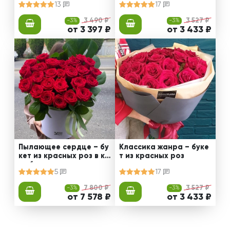
13
17
-3%
3 490 ₽
-3%
3 527 ₽
от 3 397 ₽
от 3 433 ₽
Пылающее сердце – бу
Классика жанра – буке
кет из красных роз в ко
т из красных роз
робке
5
17
-3%
7 800 ₽
-3%
3 527 ₽
от 7 578 ₽
от 3 433 ₽