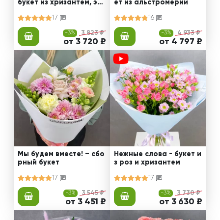
букет из хризантем, эус
ет из альстромерии
том и роз
17
16
-3%
3 823 ₽
-3%
4 933 ₽
от 3 720 ₽
от 4 797 ₽
Мы будем вместе! – сбо
Нежные слова - букет и
рный букет
з роз и хризантем
17
17
-3%
3 545 ₽
-3%
3 730 ₽
от 3 451 ₽
от 3 630 ₽