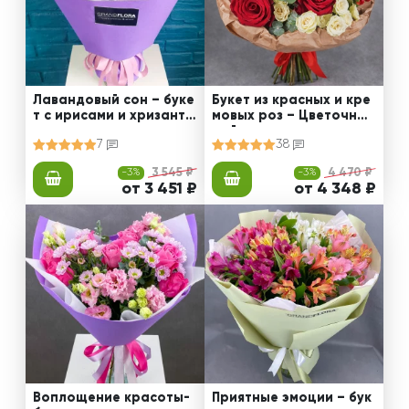
Лавандовый сон – буке
Букет из красных и кре
т с ирисами и хризанте
мовых роз – Цветочный
мами
рай
7
38
-3%
3 545 ₽
-3%
4 470 ₽
от 3 451 ₽
от 4 348 ₽
Воплощение красоты-
Приятные эмоции – бук