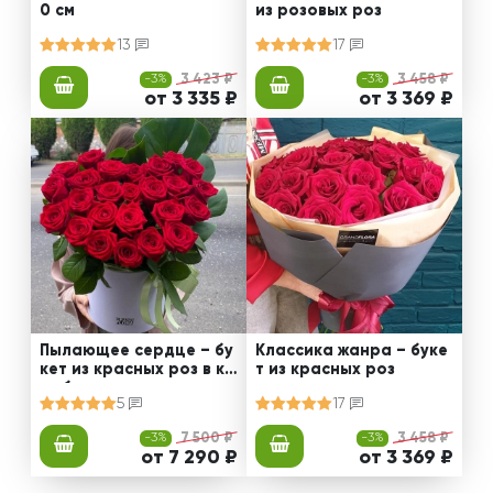
0 см
из розовых роз
13
17
-3%
3 423 ₽
-3%
3 458 ₽
от 3 335 ₽
от 3 369 ₽
Пылающее сердце – бу
Классика жанра – буке
кет из красных роз в ко
т из красных роз
робке
5
17
-3%
7 500 ₽
-3%
3 458 ₽
от 7 290 ₽
от 3 369 ₽