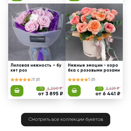
Лиловая нежность – бу
Нежные эмоции - коро
кет роз
бка с розовыми розами
28
5
-3%
4 000 ₽
-3%
6 625 ₽
от 3 895 ₽
от 6 441 ₽
Смотреть все коллекции букетов