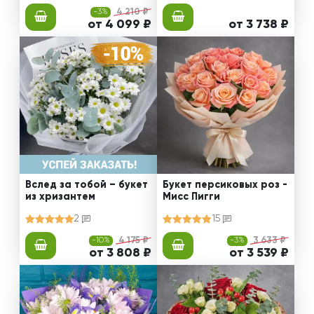
-3%
4 210 ₽
от 4 099 ₽
от 3 738 ₽
Вслед за тобой – букет
Букет персиковых роз -
из хризантем
Мисс Пигги
2
15
-10%
4 175 ₽
-3%
3 633 ₽
от 3 808 ₽
от 3 539 ₽