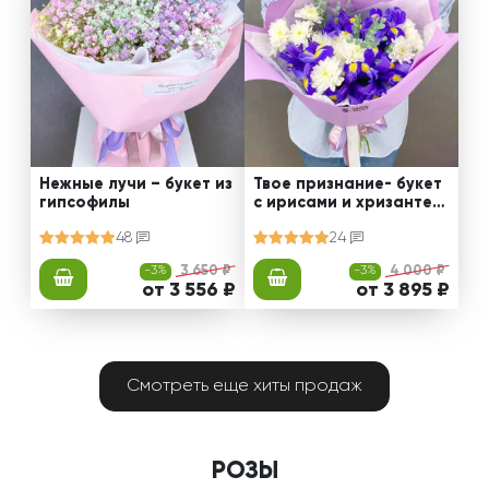
Нежные лучи – букет из
Твое признание- букет
гипсофилы
с ирисами и хризантем
ами
48
24
-3%
3 650 ₽
-3%
4 000 ₽
от 3 556 ₽
от 3 895 ₽
Смотреть еще хиты продаж
РОЗЫ