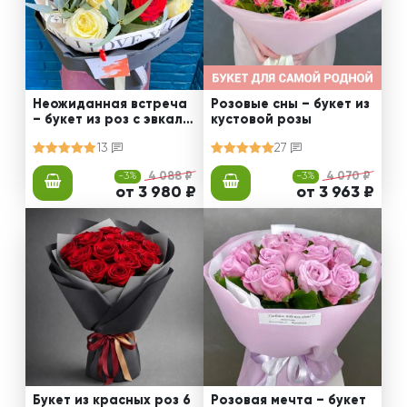
Неожиданная встреча
Розовые сны – букет из
– букет из роз с эвкали
кустовой розы
птом
13
27
-3%
4 088 ₽
-3%
4 070 ₽
от 3 980 ₽
от 3 963 ₽
Букет из красных роз 6
Розовая мечта – букет