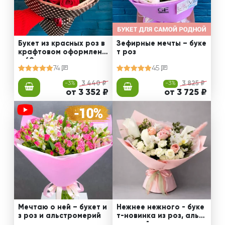
Букет из красных роз в
Зефирные мечты – буке
крафтовом оформлени
т роз
и 60 см
74
45
-3%
3 440 ₽
-3%
3 825 ₽
от 3 352 ₽
от 3 725 ₽
Мечтаю о ней – букет и
Нежнее нежного - буке
з роз и альстромерий
т-новинка из роз, альст
ромерий и калл