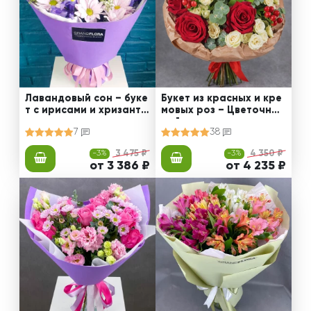
Лавандовый сон – буке
Букет из красных и кре
т с ирисами и хризанте
мовых роз – Цветочный
мами
рай
7
38
-3%
3 475 ₽
-3%
4 350 ₽
от 3 386 ₽
от 4 235 ₽