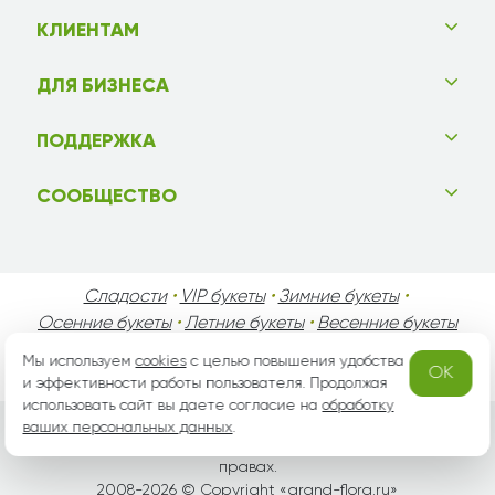
КЛИЕНТАМ
ДЛЯ БИЗНЕСА
ПОДДЕРЖКА
СООБЩЕСТВО
Сладости
•
VIP букеты
•
Зимние букеты
•
Осенние букеты
•
Летние букеты
•
Весенние букеты
•
День Святого Валентина
•
День Матери
•
Мы используем
cookies
с целью повышения удобства
OK
День Мужчин
•
Праздники!
и эффективности работы пользователя. Продолжая
использовать сайт вы даете согласие на
обработку
ваших персональных данных
.
Вся информация защищена законом России об авторских
правах.
2008-2026 © Copyright «
grand-flora.ru
»