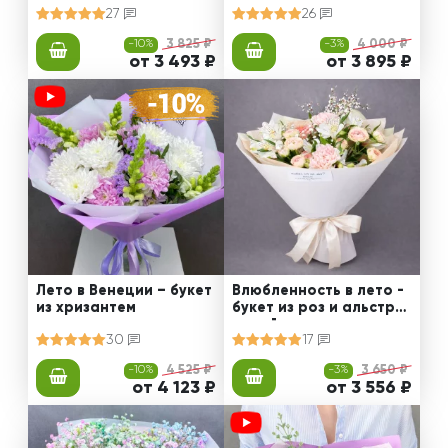
27
26
-10%
3 825 ₽
-3%
4 000 ₽
от 3 493 ₽
от 3 895 ₽
Лето в Венеции – букет
Влюбленность в лето -
из хризантем
букет из роз и альстро
мерий
30
17
-10%
4 525 ₽
-3%
3 650 ₽
от 4 123 ₽
от 3 556 ₽