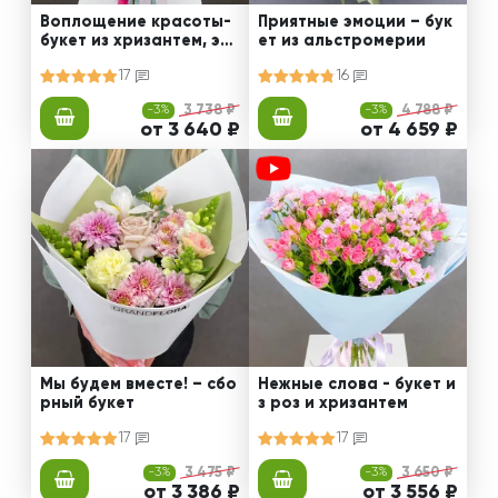
Воплощение красоты-
Приятные эмоции – бук
букет из хризантем, эус
ет из альстромерии
том и роз
17
16
-3%
3 738 ₽
-3%
4 788 ₽
от 3 640 ₽
от 4 659 ₽
Мы будем вместе! – сбо
Нежные слова - букет и
рный букет
з роз и хризантем
17
17
-3%
3 475 ₽
-3%
3 650 ₽
от 3 386 ₽
от 3 556 ₽