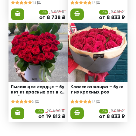
13
17
-3%
8 983 ₽
-3%
9 081 ₽
от 8 738 ₽
от 8 833 ₽
Пылающее сердце – бу
Классика жанра – буке
кет из красных роз в ко
т из красных роз
робке
5
17
-3%
20 400 ₽
-3%
9 081 ₽
от 19 812 ₽
от 8 833 ₽