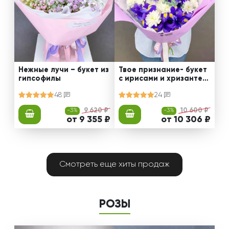
Нежные лучи – букет из
Твое признание- букет
гипсофилы
с ирисами и хризантем
ами
48
24
-3%
9 620 ₽
-3%
10 600 ₽
от 9 355 ₽
от 10 306 ₽
Смотреть еще хиты продаж
РОЗЫ