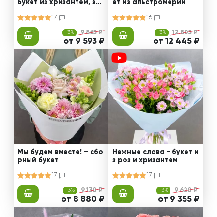
букет из хризантем, эус
ет из альстромерии
том и роз
17
16
-3%
9 865 ₽
-3%
12 805 ₽
от 9 593 ₽
от 12 445 ₽
Мы будем вместе! – сбо
Нежные слова - букет и
рный букет
з роз и хризантем
17
17
-3%
9 130 ₽
-3%
9 620 ₽
от 8 880 ₽
от 9 355 ₽