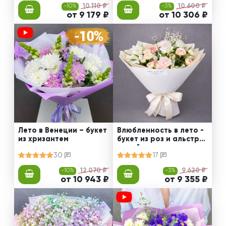
-10%
10 110 ₽
-3%
10 600 ₽
от 9 179 ₽
от 10 306 ₽
Лето в Венеции – букет
Влюбленность в лето -
из хризантем
букет из роз и альстро
мерий
30
17
-10%
12 070 ₽
-3%
9 620 ₽
от 10 943 ₽
от 9 355 ₽