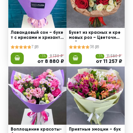
Лавандовый сон – буке
Букет из красных и кре
т с ирисами и хризанте
мовых роз – Цветочный
мами
рай
7
38
-3%
9 130 ₽
-3%
11 580 ₽
от 8 880 ₽
от 11 257 ₽
Воплощение красоты-
Приятные эмоции – бук