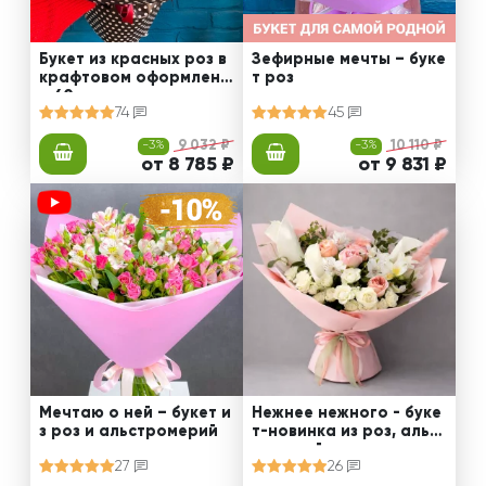
Букет из красных роз в
Зефирные мечты – буке
крафтовом оформлени
т роз
и 60 см
74
45
-3%
9 032 ₽
-3%
10 110 ₽
от 8 785 ₽
от 9 831 ₽
Мечтаю о ней – букет и
Нежнее нежного - буке
з роз и альстромерий
т-новинка из роз, альст
ромерий и калл
27
26