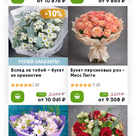
от 10 876 ₽
от 9 865 ₽
Вслед за тобой – букет
Букет персиковых роз -
из хризантем
Мисс Пигги
2
15
-10%
11 090 ₽
-3%
9 571 ₽
от 10 061 ₽
от 9 308 ₽