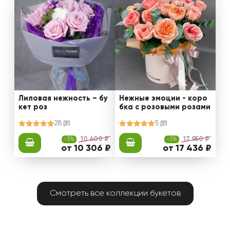
Лиловая нежность – бу
Нежные эмоции - коро
кет роз
бка с розовыми розами
28
5
-3%
10 600 ₽
-3%
17 950 ₽
от 10 306 ₽
от 17 436 ₽
Смотреть все коллекции букетов