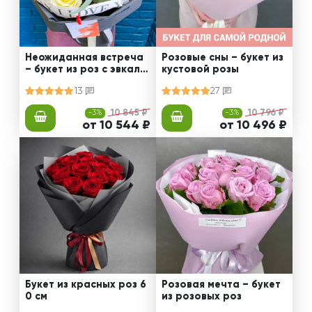
Неожиданная встреча
Розовые сны – букет из
– букет из роз с эвкали
кустовой розы
птом
13
27
-3%
10 845 ₽
-3%
10 796 ₽
от 10 544 ₽
от 10 496 ₽
Букет из красных роз 6
Розовая мечта – букет
0 см
из розовых роз