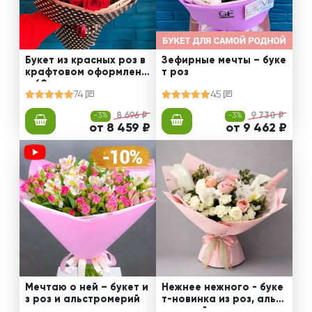
Букет из красных роз в
Зефирные мечты – буке
крафтовом оформлени
т роз
и 60 см
74
45
-3%
8 696 ₽
-3%
9 730 ₽
от 8 459 ₽
от 9 462 ₽
Мечтаю о ней – букет и
Нежнее нежного - буке
з роз и альстромерий
т-новинка из роз, альст
ромерий и калл