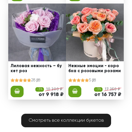
Лиловая нежность – бу
Нежные эмоции - коро
кет роз
бка с розовыми розами
28
5
-3%
10 200 ₽
-3%
17 250 ₽
от 9 918 ₽
от 16 757 ₽
Смотреть все коллекции букетов