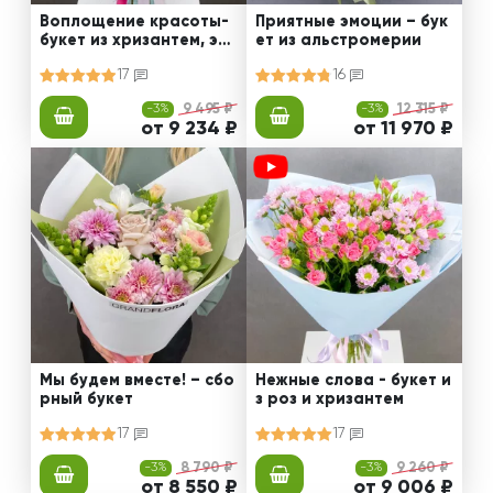
Воплощение красоты-
Приятные эмоции – бук
букет из хризантем, эус
ет из альстромерии
том и роз
17
16
-3%
9 495 ₽
-3%
12 315 ₽
от 9 234 ₽
от 11 970 ₽
Мы будем вместе! – сбо
Нежные слова - букет и
рный букет
з роз и хризантем
17
17
-3%
8 790 ₽
-3%
9 260 ₽
от 8 550 ₽
от 9 006 ₽