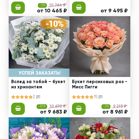
-3%
10 764 ₽
от 10 465 ₽
от 9 495 ₽
Вслед за тобой – букет
Букет персиковых роз -
из хризантем
Мисс Пигги
2
15
-10%
10 670 ₽
-3%
9 213 ₽
от 9 683 ₽
от 8 961 ₽