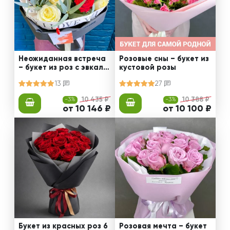
Неожиданная встреча
Розовые сны – букет из
– букет из роз с эвкали
кустовой розы
птом
13
27
-3%
10 435 ₽
-3%
10 388 ₽
от 10 146 ₽
от 10 100 ₽
Букет из красных роз 6
Розовая мечта – букет