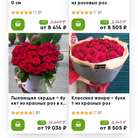
0 см
из розовых роз
13
17
-3%
8 649 ₽
-3%
8 743 ₽
от 8 414 ₽
от 8 505 ₽
Пылающее сердце – бу
Классика жанра – буке
кет из красных роз в ко
т из красных роз
робке
5
17
-3%
19 600 ₽
-3%
8 743 ₽
от 19 036 ₽
от 8 505 ₽