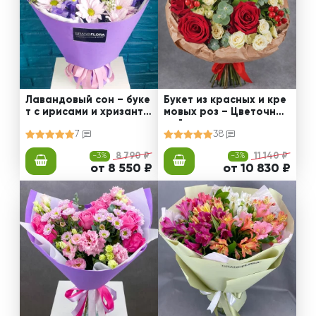
Лавандовый сон – буке
Букет из красных и кре
т с ирисами и хризанте
мовых роз – Цветочный
мами
рай
7
38
-3%
8 790 ₽
-3%
11 140 ₽
от 8 550 ₽
от 10 830 ₽