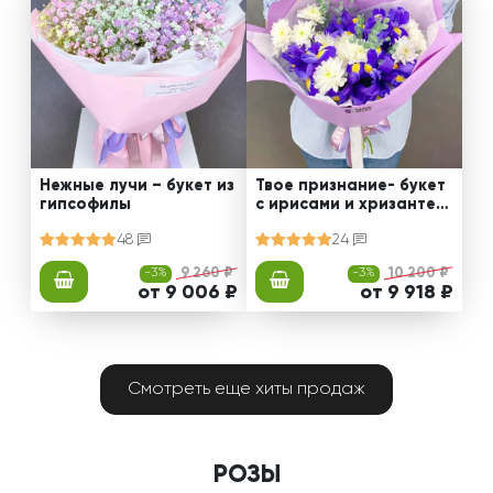
Нежные лучи – букет из
Твое признание- букет
гипсофилы
с ирисами и хризантем
ами
48
24
-3%
9 260 ₽
-3%
10 200 ₽
от 9 006 ₽
от 9 918 ₽
Смотреть еще хиты продаж
РОЗЫ