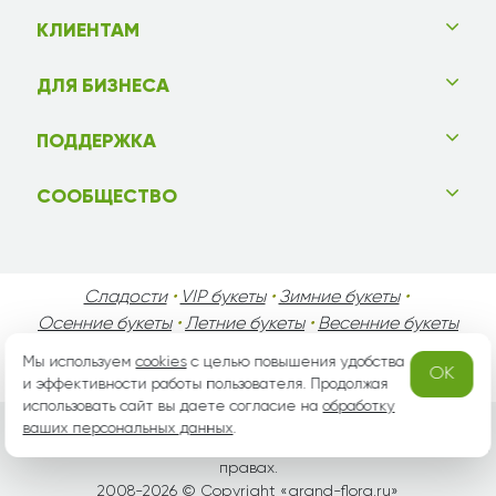
КЛИЕНТАМ
ДЛЯ БИЗНЕСА
ПОДДЕРЖКА
СООБЩЕСТВО
Сладости
•
VIP букеты
•
Зимние букеты
•
Осенние букеты
•
Летние букеты
•
Весенние букеты
•
День Святого Валентина
•
День Матери
•
Мы используем
cookies
с целью повышения удобства
OK
День Мужчин
•
Праздники!
и эффективности работы пользователя. Продолжая
использовать сайт вы даете согласие на
обработку
ваших персональных данных
.
Вся информация защищена законом России об авторских
правах.
2008-2026 © Copyright «
grand-flora.ru
»