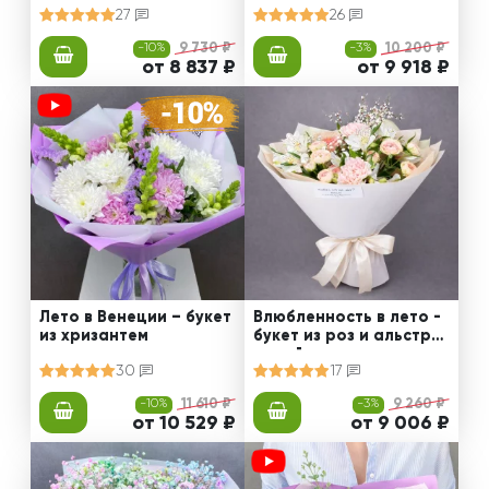
27
26
-10%
9 730 ₽
-3%
10 200 ₽
от 8 837 ₽
от 9 918 ₽
Лето в Венеции – букет
Влюбленность в лето -
из хризантем
букет из роз и альстро
мерий
30
17
-10%
11 610 ₽
-3%
9 260 ₽
от 10 529 ₽
от 9 006 ₽