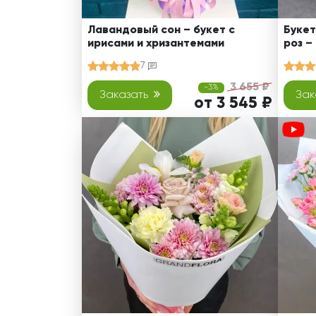
Лавандовый сон – букет с
Букет
ирисами и хризантемами
роз –
7
3 655 ₽
-3%
Заказать
Зак
от 3 545 ₽