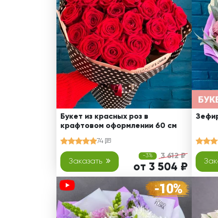
Оранжевые розы
В крафтовой бумаге
Розы
Розы поштучно
Монобукеты
Смешанные
5 роз
Разноцветные
Хризантемы
7 роз
Эксклюзивные букеты
Эустома
11 роз
15 роз
25 роз
51 роза
Букет из красных роз в
Зефир
крафтовом оформлении 60 см
101 роза
74
Розы Гран-При
3 612 ₽
-3%
Корзины с розами
Заказать
Зак
от 3 504 ₽
Кустовые розы
Миксы из роз
Сердца из роз