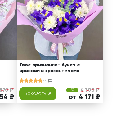
Твое признание- букет с
ирисами и хризантемами
24
 870 ₽
4 300 ₽
-3%
Заказать
754 ₽
от 4 171 ₽