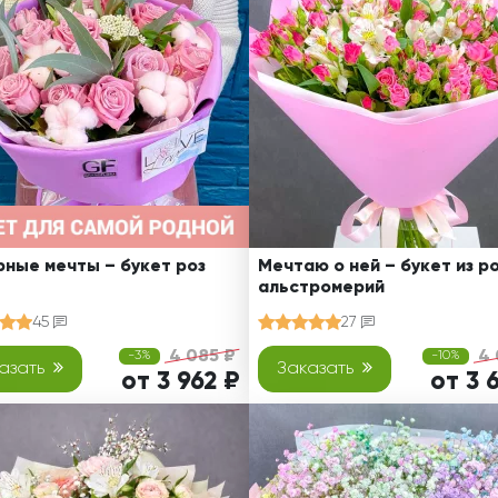
Ребенку
Свадьба
Подруге
Свидание
Сестре
Спасибо!
Брату
Юбилей
Врачу
Коллеге
Бабушке
Дедушке
ные мечты – букет роз
Мечтаю о ней – букет из ро
альстромерий
45
27
4 085 ₽
4 
-3%
-10%
азать
Заказать
от 3 962 ₽
от 3 