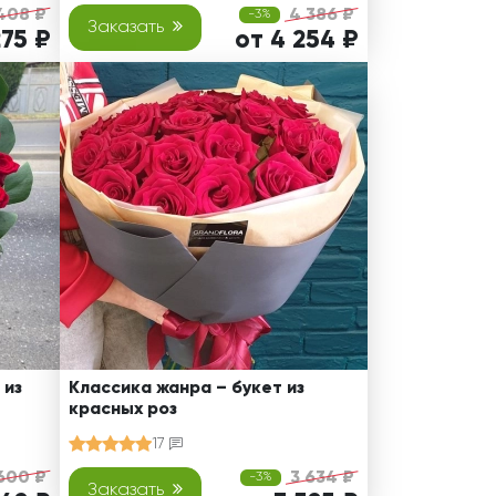
408 ₽
4 386 ₽
-3%
Заказать
275 ₽
от 4 254 ₽
 из
Классика жанра – букет из
красных роз
17
600 ₽
3 634 ₽
-3%
Заказать