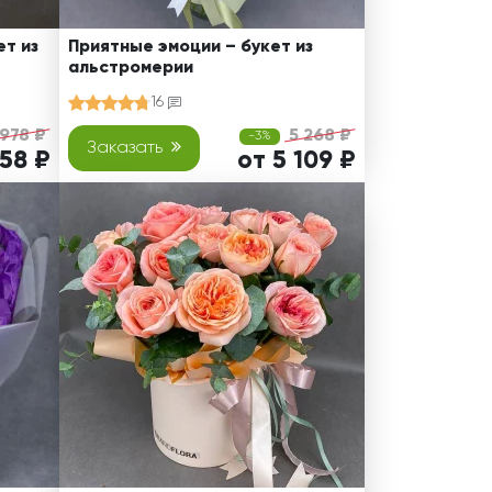
т из
Приятные эмоции – букет из
альстромерии
16
 978 ₽
5 268 ₽
-3%
Заказать
858 ₽
от 5 109 ₽