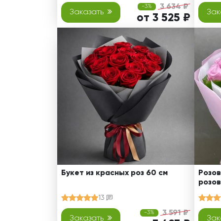
3 634 ₽
-3%
Заказать
Зак
от 3 525 ₽
Букет из красных роз 60 см
Розов
розов
13
3 591 ₽
-3%
Заказать
Зак