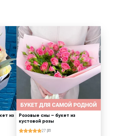
кет из
Розовые сны – букет из
кустовой розы
27