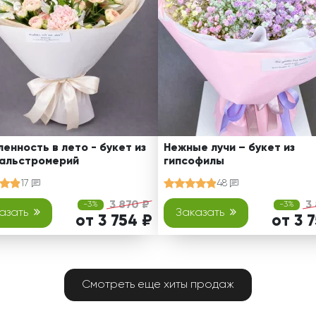
енность в лето - букет из
Нежные лучи – букет из
 альстромерий
гипсофилы
17
48
3 870 ₽
3
-3%
-3%
азать
Заказать
от 3 754 ₽
от 3 
Смотреть еще хиты продаж