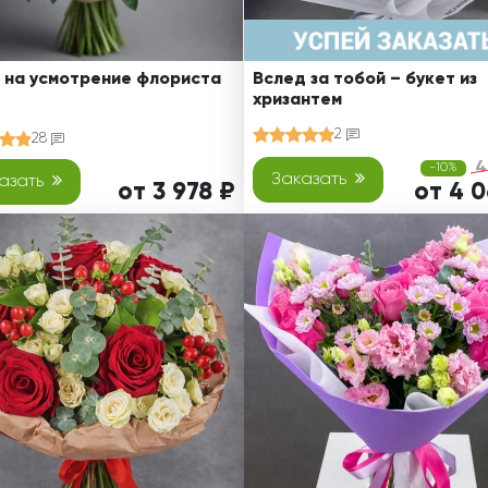
 на усмотрение флориста
Вслед за тобой – букет из
хризантем
2
28
4
-10%
Заказать
азать
от 3 978 ₽
от 4 