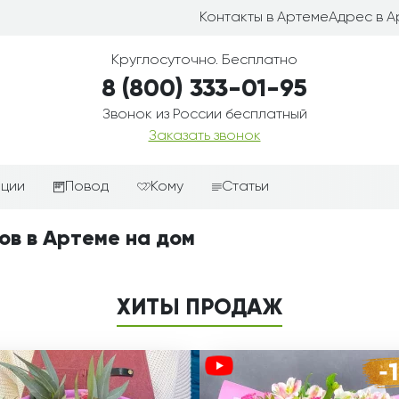
Контакты в Артеме
Адрес в 
Круглосуточно. Бесплатно
8 (800) 333-01-95
Звонок из России бесплатный
Заказать звонок
иции
Повод
Кому
Статьи
ные корзины
Подарки-дополнения к
Парню
ов в Артеме на дом
цветам
з цветов
Девушке
Выздоравливай
ые корзины
Женщине
ХИТЫ ПРОДАЖ
День рождения
ые
Мужчине
ции
Извинения
Маме
ые корзины
Любовь
Папе
коробке
Просто так