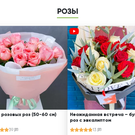
РОЗЫ
 розовых роз (50-60 см)
Неожиданная встреча – бу
роз с эвкалиптом
39
13