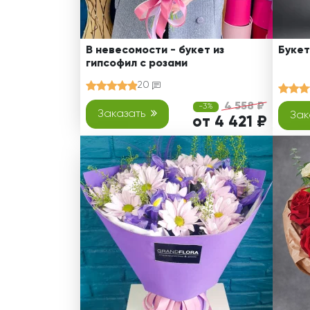
В невесомости - букет из
Букет
гипсофил с розами
20
4 558 ₽
-3%
Заказать
Зак
от 4 421 ₽