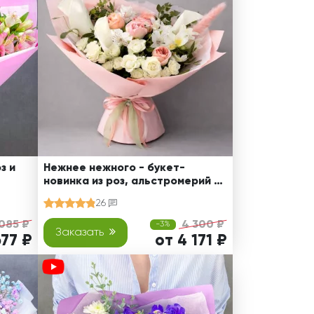
з и
Нежнее нежного - букет-
новинка из роз, альстромерий и
калл
26
085 ₽
4 300 ₽
-3%
Заказать
677 ₽
от 4 171 ₽