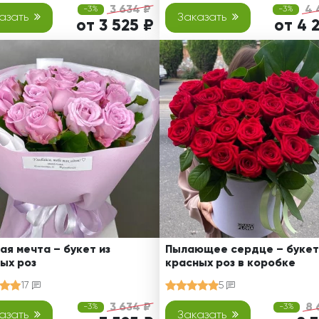
3 634 ₽
4 
-3%
-3%
азать
Заказать
от 3 525 ₽
от 4 
ая мечта – букет из
Пылающее сердце – букет
ых роз
красных роз в коробке
17
5
3 634 ₽
8 
-3%
-3%
азать
Заказать