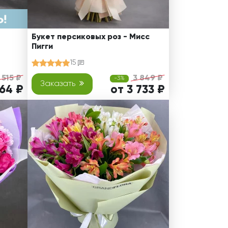
Букет персиковых роз - Мисс
Пигги
15
 515 ₽
3 849 ₽
-3%
Заказать
064 ₽
от 3 733 ₽