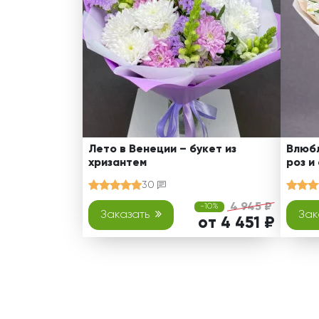
Лето в Венеции – букет из
Влюбл
хризантем
роз и
30
4 945 ₽
-10%
Заказать
Зак
от 4 451 ₽