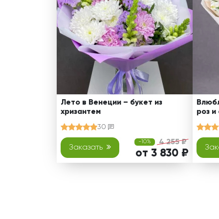
Лето в Венеции – букет из
Влюбл
хризантем
роз и
30
4 255 ₽
-10%
Заказать
Зак
от 3 830 ₽