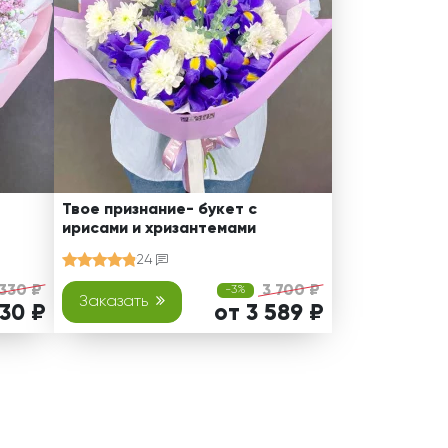
Твое признание- букет с
ирисами и хризантемами
24
 330 ₽
3 700 ₽
-3%
Заказать
230 ₽
от 3 589 ₽