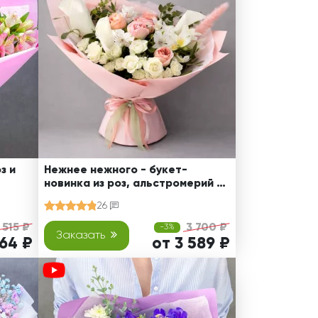
з и
Нежнее нежного - букет-
новинка из роз, альстромерий и
калл
26
 515 ₽
3 700 ₽
-3%
Заказать
164 ₽
от 3 589 ₽