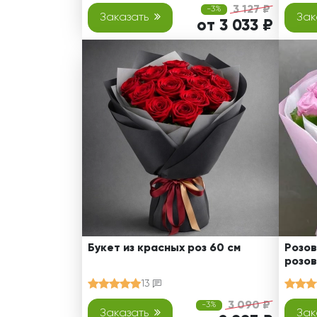
3 127 ₽
-3%
Заказать
Зак
от 3 033 ₽
Букет из красных роз 60 см
Розов
розов
13
3 090 ₽
-3%
Заказать
Зак