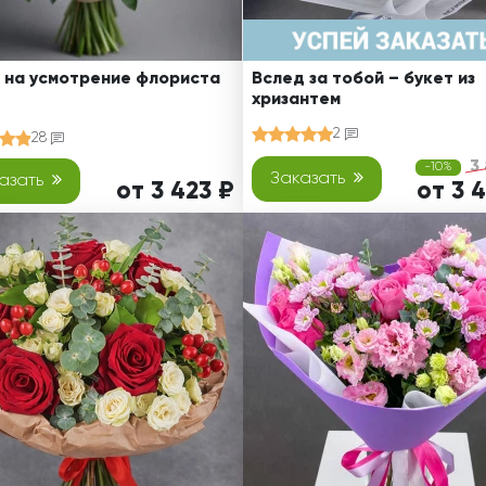
 на усмотрение флориста
Вслед за тобой – букет из
хризантем
2
28
3
-10%
Заказать
азать
от 3 423 ₽
от 3 