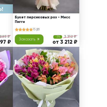
Букет персиковых роз - Мисс
Пигги
15
 885 ₽
3 312 ₽
-3%
Заказать
497 ₽
от 3 212 ₽