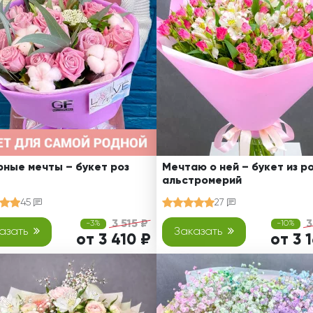
Ребенку
Свадьба
Подруге
Свидание
Сестре
Спасибо!
Брату
Юбилей
Врачу
Коллеге
Бабушке
Дедушке
ные мечты – букет роз
Мечтаю о ней – букет из ро
альстромерий
45
27
3 515 ₽
3
-3%
-10%
азать
Заказать
от 3 410 ₽
от 3 