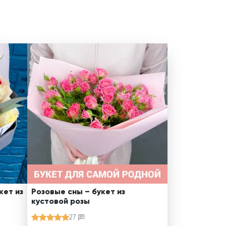
кет из
Розовые сны – букет из
кустовой розы
27