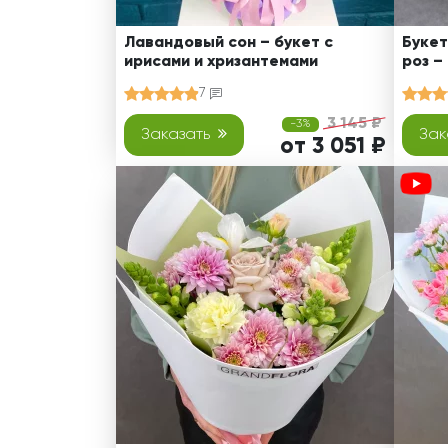
Лавандовый сон – букет с
Букет
ирисами и хризантемами
роз –
7
3 145 ₽
-3%
Заказать
Зак
от 3 051 ₽