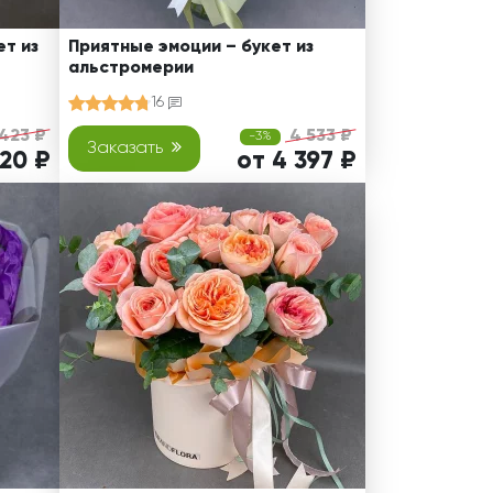
т из
Приятные эмоции – букет из
альстромерии
16
 423 ₽
4 533 ₽
-3%
Заказать
320 ₽
от 4 397 ₽