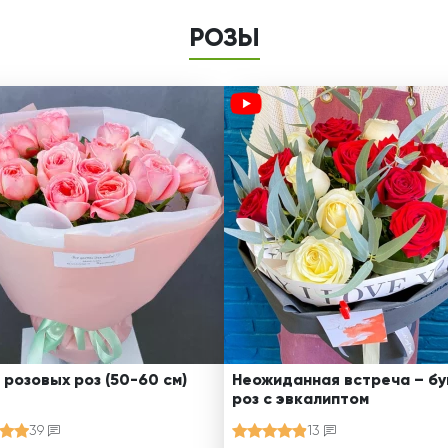
РОЗЫ
 розовых роз (50-60 см)
Неожиданная встреча – бу
роз с эвкалиптом
39
13