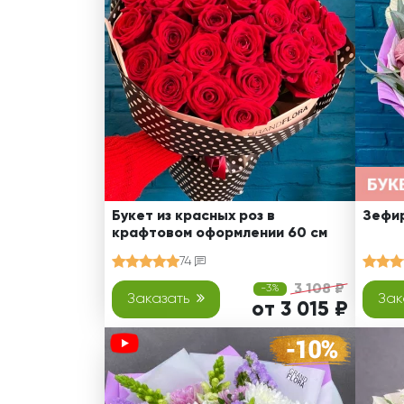
Оранжевые розы
В крафтовой бумаге
Розы
Розы поштучно
Монобукеты
Смешанные
5 роз
Разноцветные
Хризантемы
7 роз
Эксклюзивные букеты
Эустома
11 роз
15 роз
25 роз
51 роза
Букет из красных роз в
Зефир
крафтовом оформлении 60 см
101 роза
74
Розы Гран-При
3 108 ₽
-3%
Корзины с розами
Заказать
Зак
от 3 015 ₽
Кустовые розы
Миксы из роз
Сердца из роз