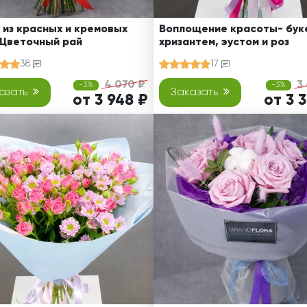
 из красных и кремовых
Воплощение красоты- буке
 Цветочный рай
хризантем, эустом и роз
38
17
4 070 ₽
3
-3%
-3%
азать
Заказать
от 3 948 ₽
от 3 