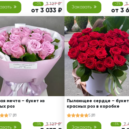
3 127 ₽
3
-3%
-3%
азать
Заказать
от 3 033 ₽
от 3 
ая мечта – букет из
Пылающее сердце – букет
ых роз
красных роз в коробке
17
5
3 127 ₽
7 
-3%
-3%
азать
Заказать