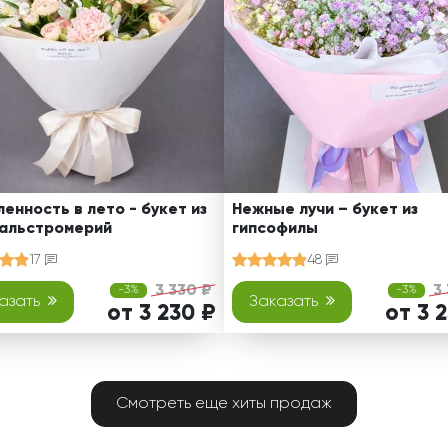
енность в лето - букет из
Нежные лучи – букет из
 альстромерий
гипсофилы
17
48
3 330 ₽
3
-3%
-3%
азать
Заказать
от 3 230 ₽
от 3 
Смотреть еще хиты продаж