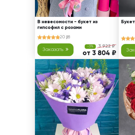
В невесомости - букет из
Букет
гипсофил с розами
20
3 922 ₽
-3%
Заказать
Зак
от 3 804 ₽