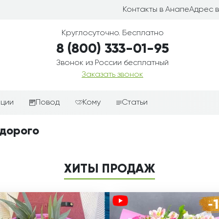
Контакты в Анапе
Адрес 
Круглосуточно. Бесплатно
8 (800) 333-01-95
Звонок из России бесплатный
Заказать звонок
иции
Повод
Кому
Статьи
ные корзины
Подарки-дополнения к
Парню
едорого
цветам
з цветов
Девушке
Выздоравливай
ые корзины
Женщине
ХИТЫ ПРОДАЖ
День рождения
ые
Мужчине
ции
Извинения
Маме
ые корзины
Любовь
Папе
коробке
Просто так