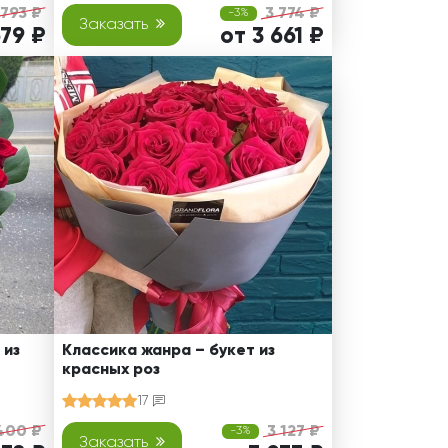
 793 ₽
3 774 ₽
-3%
Заказать
679 ₽
от 3 661 ₽
 из
Классика жанра – букет из
красных роз
17
400 ₽
3 127 ₽
-3%
Заказать