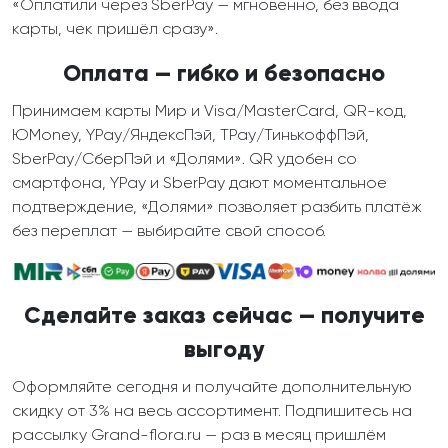
«Оплатили через SberPay — мгновенно, без ввода
карты, чек пришёл сразу».
Оплата — гибко и безопасно
Принимаем карты Мир и Visa/MasterCard, QR-код,
ЮMoney, YPay/ЯндексПэй, TPay/ТинькоффПэй,
SberPay/СберПэй и «Долями». QR удобен со
смартфона, YPay и SberPay дают моментальное
подтверждение, «Долями» позволяет разбить платёж
без переплат — выбирайте свой способ.
Сделайте заказ сейчас — получите
выгоду
Оформляйте сегодня и получайте дополнительную
скидку от 3% на весь ассортимент. Подпишитесь на
рассылку Grand-flora.ru — раз в месяц пришлём