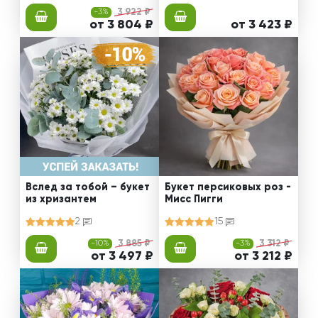
-3%
3 922 ₽
от 3 804 ₽
от 3 423 ₽
Вслед за тобой – букет
Букет персиковых роз -
из хризантем
Мисс Пигги
2
15
-10%
3 885 ₽
-3%
3 312 ₽
от 3 497 ₽
от 3 212 ₽