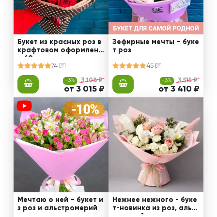
Букет из красных роз в
Зефирные мечты – буке
крафтовом оформлени
т роз
и 60 см
74
45
-3%
3 108 ₽
-3%
3 515 ₽
от 3 015 ₽
от 3 410 ₽
Мечтаю о ней – букет и
Нежнее нежного - буке
з роз и альстромерий
т-новинка из роз, альст
ромерий и калл