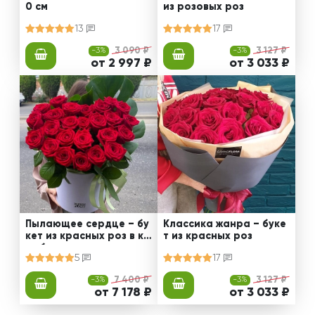
0 см
из розовых роз
13
17
-3%
3 090 ₽
-3%
3 127 ₽
от 2 997 ₽
от 3 033 ₽
Пылающее сердце – бу
Классика жанра – буке
кет из красных роз в ко
т из красных роз
робке
5
17
-3%
7 400 ₽
-3%
3 127 ₽
от 7 178 ₽
от 3 033 ₽