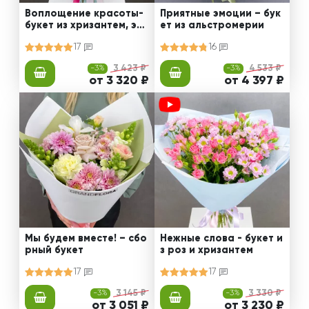
Воплощение красоты-
Приятные эмоции – бук
букет из хризантем, эус
ет из альстромерии
том и роз
17
16
-3%
3 423 ₽
-3%
4 533 ₽
от 3 320 ₽
от 4 397 ₽
Мы будем вместе! – сбо
Нежные слова - букет и
рный букет
з роз и хризантем
17
17
-3%
3 145 ₽
-3%
3 330 ₽
от 3 051 ₽
от 3 230 ₽