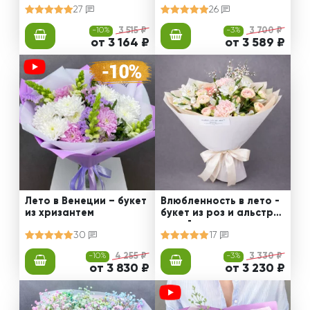
27
26
-10%
3 515 ₽
-3%
3 700 ₽
от 3 164 ₽
от 3 589 ₽
Лето в Венеции – букет
Влюбленность в лето -
из хризантем
букет из роз и альстро
мерий
30
17
-10%
4 255 ₽
-3%
3 330 ₽
от 3 830 ₽
от 3 230 ₽