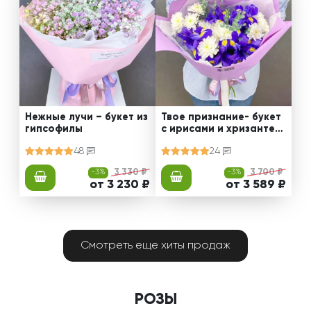
Нежные лучи – букет из
Твое признание- букет
гипсофилы
с ирисами и хризантем
ами
48
24
-3%
3 330 ₽
-3%
3 700 ₽
от 3 230 ₽
от 3 589 ₽
Смотреть еще хиты продаж
РОЗЫ