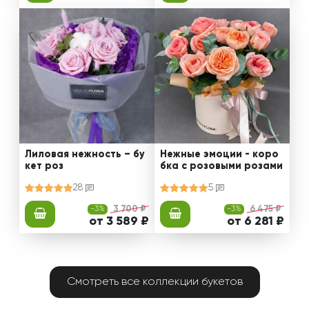
Лиловая нежность – бу
Нежные эмоции - коро
кет роз
бка с розовыми розами
28
5
-3%
3 700 ₽
-3%
6 475 ₽
от 3 589 ₽
от 6 281 ₽
Смотреть все коллекции букетов