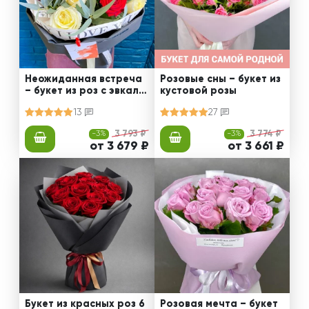
Неожиданная встреча
Розовые сны – букет из
– букет из роз с эвкали
кустовой розы
птом
13
27
-3%
3 793 ₽
-3%
3 774 ₽
от 3 679 ₽
от 3 661 ₽
Букет из красных роз 6
Розовая мечта – букет