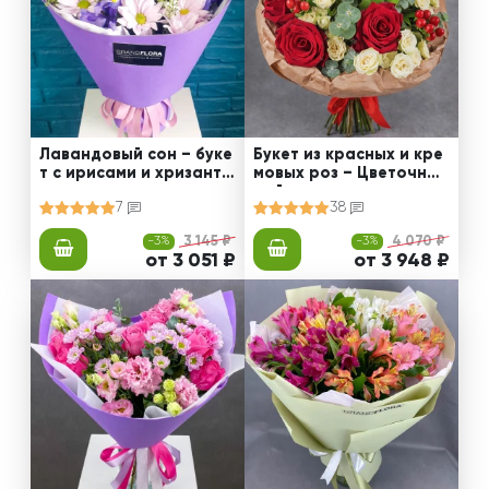
Лавандовый сон – буке
Букет из красных и кре
т с ирисами и хризанте
мовых роз – Цветочный
мами
рай
7
38
-3%
3 145 ₽
-3%
4 070 ₽
от 3 051 ₽
от 3 948 ₽