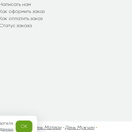
Написать нам
Как оформить заказ
Как оплатить заказ
Статус заказа
вателя.
OK
го Валентина
•
День Матери
•
День Мужчин
•
 данных
.