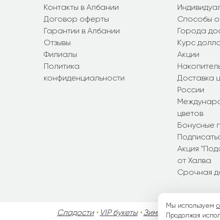
Контакты в Албании
Индивидуал
Договор оферты
Способы о
Гарантии в Албании
Города до
Отзывы
Курс долл
Филиалы
Акции
Политика
Накопител
конфиденциальности
Доставка ц
России
Междунаро
цветов
Бонусные 
Подписатьс
Акция "По
от Халва
Срочная д
Мы используем
c
Сладости
•
VIP букеты
•
Зимние букеты
•
Осен
Продолжая испол