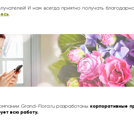
лучателей! И нам всегда приятно получать благодарн
десь
.
омпании Grand-Flora.ru разработаны
корпоративные п
ует всю работу.