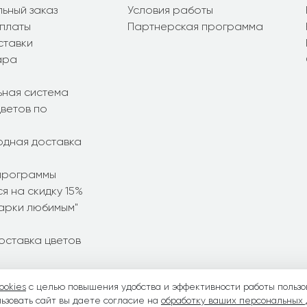
ьный заказ
Условия работы
платы
Партнерская программа
ставки
ара
ьная система
ветов по
дная доставка
программы
я на скидку 15%
дарки любимым"
оставка цветов
ookies
с целью повышения удобства и эффективности работы пользо
ние букеты
•
Летние букеты
•
Весенние букеты
•
День Свято
ьзовать сайт вы даете согласие на
обработку ваших персональных