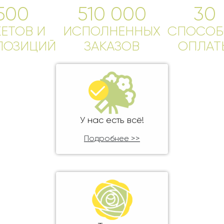
Ребенку
500
510 000
30
Свадьба
Подруге
КЕТОВ И
Свидание
ИСПОЛНЕННЫХ
СПОСОБ
Сестре
ПОЗИЦИЙ
ЗАКАЗОВ
ОПЛАТ
Спасибо!
Брату
Юбилей
Врачу
Коллеге
Бабушке
Дедушке
У нас есть всё!
Подробнее >>