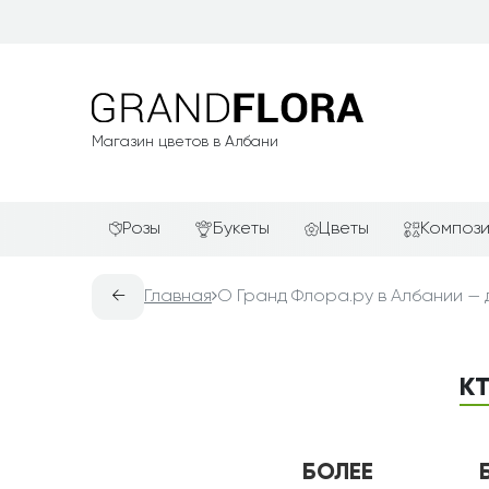
Магазин цветов в Албани
Розы
Букеты
Цветы
Композ
Красные розы
АКЦИИ
Альстромерии
Подароч
←
Главная
О Гранд Флора.ру в Албании — 
Белые розы
Новинки
Гвоздики
Сердца и
Желтые розы
Хиты продаж
Герберы
Фруктов
КТ
Зелёные розы
Недорогие цветы
Каллы
Цветочн
компози
Кремовые розы
Красивые букеты
Лилии
Цветочн
Розовые розы
Авторские букеты
Орхидеи
БОЛЕЕ
Цветы в 