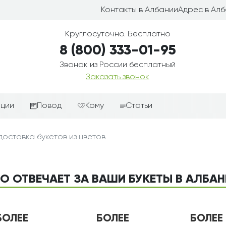
Контакты в Албании
Адрес в Ал
Круглосуточно. Бесплатно
8 (800) 333-01-95
Звонок из России бесплатный
Заказать звонок
иции
Повод
Кому
Статьи
ные корзины
Подарки-дополнения к
Парню
доставка букетов из цветов
цветам
з цветов
Девушке
Выздоравливай
ые корзины
Женщине
День рождения
О ОТВЕЧАЕТ ЗА ВАШИ БУКЕТЫ В АЛБА
ые
Мужчине
ции
Извинения
Маме
ые корзины
Любовь
Папе
БОЛЕЕ
БОЛЕЕ
БОЛЕЕ
коробке
Просто так